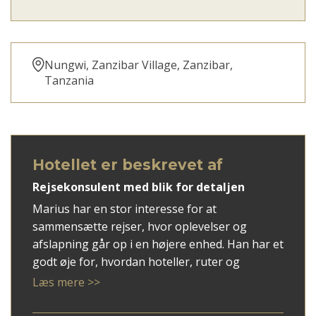
Nungwi, Zanzibar Village, Zanzibar,
Tanzania
Hotellet er beskrevet af
Rejsekonsulent med blik for detaljen
Marius har en stor interesse for at
sammensætte rejser, hvor oplevelser og
afslapning går op i en højere enhed. Han har et
godt øje for, hvordan hoteller, ruter og
rejsemål spiller bedst sammen, og han
Læs mere >>
arbejder altid ud fra gæstens ønsker og behov.