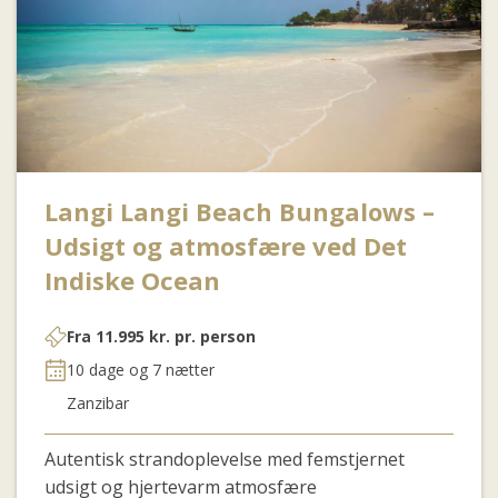
Langi Langi Beach Bungalows –
Udsigt og atmosfære ved Det
Indiske Ocean
Fra
11.995
kr.
pr. person
10 dage og 7 nætter
Zanzibar
Autentis
k strandoplevelse med femstjernet
udsigt og hjertevarm atmosfære