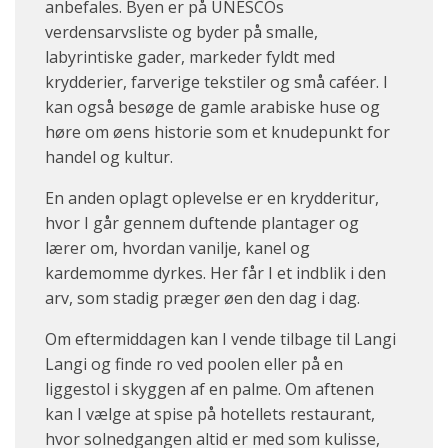
anbefales. Byen er på UNESCOs
verdensarvsliste og byder på smalle,
labyrintiske gader, markeder fyldt med
krydderier, farverige tekstiler og små caféer. I
kan også besøge de gamle arabiske huse og
høre om øens historie som et knudepunkt for
handel og kultur.
En anden oplagt oplevelse er en krydderitur,
hvor I går gennem duftende plantager og
lærer om, hvordan vanilje, kanel og
kardemomme dyrkes. Her får I et indblik i den
arv, som stadig præger øen den dag i dag.
Om eftermiddagen kan I vende tilbage til Langi
Langi og finde ro ved poolen eller på en
liggestol i skyggen af en palme. Om aftenen
kan I vælge at spise på hotellets restaurant,
hvor solnedgangen altid er med som kulisse,