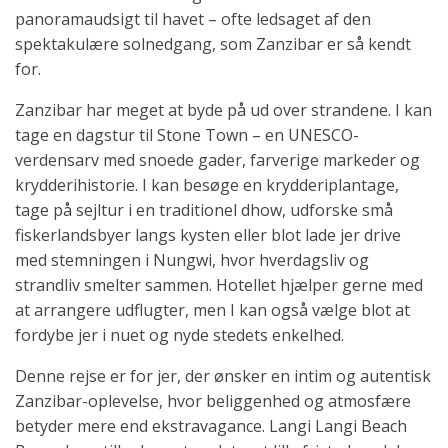
panoramaudsigt til havet – ofte ledsaget af den
spektakulære solnedgang, som Zanzibar er så kendt
for.
Zanzibar har meget at byde på ud over strandene. I kan
tage en dagstur til Stone Town – en UNESCO-
verdensarv med snoede gader, farverige markeder og
krydderihistorie. I kan besøge en krydderiplantage,
tage på sejltur i en traditionel dhow, udforske små
fiskerlandsbyer langs kysten eller blot lade jer drive
med stemningen i Nungwi, hvor hverdagsliv og
strandliv smelter sammen. Hotellet hjælper gerne med
at arrangere udflugter, men I kan også vælge blot at
fordybe jer i nuet og nyde stedets enkelhed.
Denne rejse er for jer, der ønsker en intim og autentisk
Zanzibar-oplevelse, hvor beliggenhed og atmosfære
betyder mere end ekstravagance. Langi Langi Beach