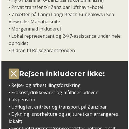
• Privat transfer t/r Zanzibar lufthavn–hotel
• 7 nætter på
Langi
Langi
Beach Bungalows i Sea
View eller
Mahaba
suite
• Morgenmad inkluderet
• Lokal repræsentant og 24/7-assistance under hele
opholdet
• Bidrag til Rejsegarantifonden
Rejsen inkluderer ikke:
• Rejse- og afbestillingsforsikring
• Frokost, drikkevarer og måltider udover
halvpension
• Udflugter, entréer og transport på Zanzibar
• Dykning, snorkelture og sejlture (kan arrangeres
lokalt)
• Eventuel turistskat/serviceafgifter betales lokalt