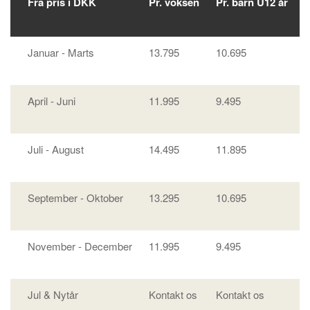
Fra pris i DKK
Pr. voksen
Pr. barn U12 år
E
Januar - Marts
13.795
10.695
3
April - Juni
11.995
9.495
3
Juli - August
14.495
11.895
3
September - Oktober
13.295
10.695
3
November - December
11.995
9.495
3
Jul & Nytår
Kontakt os
Kontakt os
K