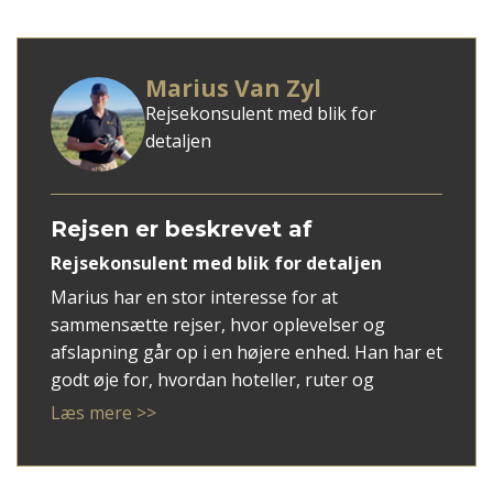
Marius Van Zyl
Rejsekonsulent med blik for
detaljen
Rejsen er beskrevet af
Rejsekonsulent med blik for detaljen
Marius har en stor interesse for at
sammensætte rejser, hvor oplevelser og
afslapning går op i en højere enhed. Han har et
godt øje for, hvordan hoteller, ruter og
rejsemål spiller bedst sammen, og han
Læs mere >>
arbejder altid ud fra gæstens ønsker og behov.
Hos Tembo Travel hjælper han med at skabe