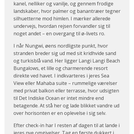
kanel, nelliker og vanilje, og gennem frodige
landskaber, hvor palmer og banantræer tegner
silhuetterne mod himlen. I mærker allerede
undervejs, hvordan rejsen forvandler sig til
noget andet – en overgang til ø-livets ro.
I når Nungwi, øens nordligste punkt, hvor
stranden breder sig ud med sit kridhvide sand
og turkisblå vand. Her ligger Langi Langi Beach
Bungalows, et lille og charmerende resort
direkte ved havet. I indkvarteres i jeres Sea
View eller Mahaba suite – rummelige værelser
med privat balkon eller terrasse, hvor udsigten
til Det Indiske Ocean er intet mindre end
betagende. At stå her og lade blikket vandre ud
over horisonten er en oplevelse i sig selv.
Efter check-in har I resten af dagen til at lande i
jeres nye omgivelser. Tag en første dukkert i