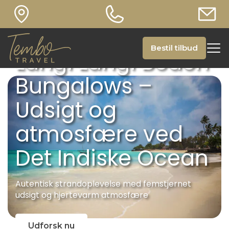
Bestil tilbud
Langi Langi Beach
Bungalows –
Udsigt og
atmosfære ved
Det Indiske Ocean
Autentisk strandoplevelse med femstjernet
udsigt og hjertevarm atmosfære
Udforsk nu