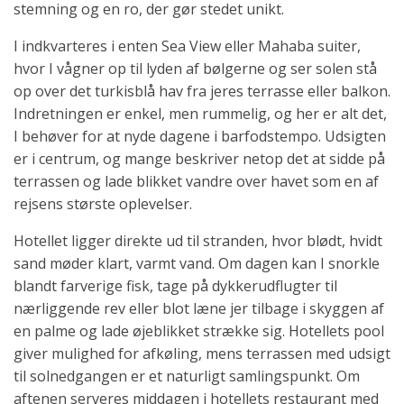
stemning og en ro, der gør stedet unikt.
I indkvarteres i enten Sea View eller Mahaba suiter,
hvor I vågner op til lyden af bølgerne og ser solen stå
op over det turkisblå hav fra jeres terrasse eller balkon.
Indretningen er enkel, men rummelig, og her er alt det,
I behøver for at nyde dagene i barfodstempo. Udsigten
er i centrum, og mange beskriver netop det at sidde på
terrassen og lade blikket vandre over havet som en af
rejsens største oplevelser.
Hotellet ligger direkte ud til stranden, hvor blødt, hvidt
sand møder klart, varmt vand. Om dagen kan I snorkle
blandt farverige fisk, tage på dykkerudflugter til
nærliggende rev eller blot læne jer tilbage i skyggen af
en palme og lade øjeblikket strække sig. Hotellets pool
giver mulighed for afkøling, mens terrassen med udsigt
til solnedgangen er et naturligt samlingspunkt. Om
aftenen serveres middagen i hotellets restaurant med