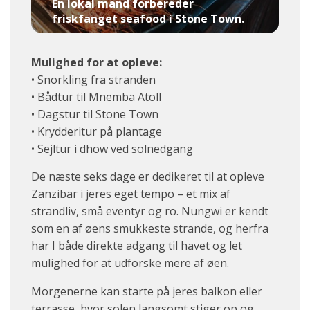
En lokal mand forbereder
friskfanget seafood i Stone Town.
Mulighed for at opleve:
• Snorkling fra stranden
• Bådtur til Mnemba Atoll
• Dagstur til Stone Town
• Krydderitur på plantage
• Sejltur i dhow ved solnedgang
De næste seks dage er dedikeret til at opleve
Zanzibar i jeres eget tempo – et mix af
strandliv, små eventyr og ro. Nungwi er kendt
som en af øens smukkeste strande, og herfra
har I både direkte adgang til havet og let
mulighed for at udforske mere af øen.
Morgenerne kan starte på jeres balkon eller
terrasse, hvor solen langsomt stiger op og