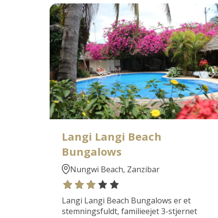
Langi Langi Beach
Bungalows
Nungwi Beach, Zanzibar
Langi Langi Beach Bungalows er et
stemningsfuldt, familieejet 3-stjernet