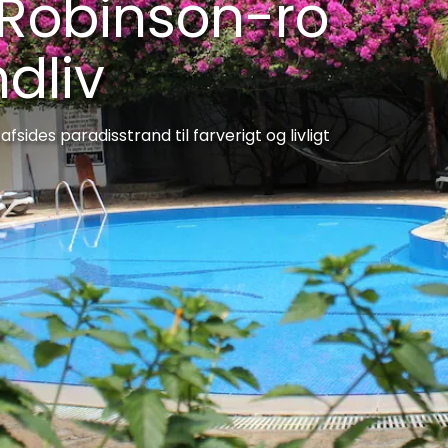
 Robinson-ro
ndliv
fsides paradisstrand til farverigt og livligt