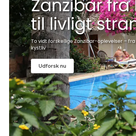
Zanzibar fra
til livligt stra
To vidt forskellige Zanzibar-oplevelser – fra a
kystliv
Udforsk nu