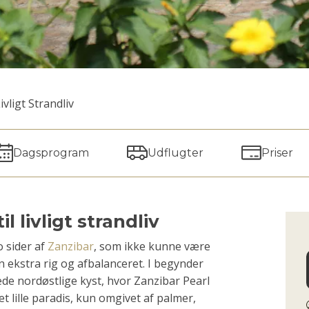
vligt Strandliv
Dagsprogram
Udflugter
Priser
l livligt strandliv
o sider af
Zanzibar
, som ikke kunne være
n ekstra rig og afbalanceret. I begynder
de nordøstlige kyst, hvor Zanzibar Pearl
et lille paradis, kun omgivet af palmer,