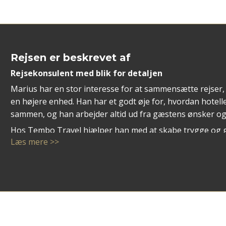
Rejsen er beskrevet af
Rejsekonsulent med blik for detaljen
Marius har en stor interesse for at sammensætte rejser, 
en højere enhed. Han har et godt øje for, hvordan hotelle
sammen, og han arbejder altid ud fra gæstens ønsker og
Hos Tembo Travel hjælper han med at skabe trygge og 
Læs mere >>
enten det handler om en romantisk ferie på Maldiverne, e
eller øhop ved Seychellerne.