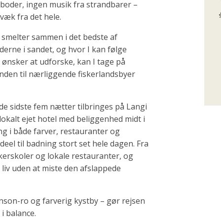
eboder, ingen musik fra strandbarer –
væk fra det hele.
e smelter sammen i det bedste af
erne i sandet, og hvor I kan følge
 I ønsker at udforske, kan I tage på
nden til nærliggende fiskerlandsbyer
de sidste fem nætter tilbringes på Langi
kalt ejet hotel med beliggenhed midt i
ng i både farver, restauranter og
deel til badning stort set hele dagen. Fra
kkerskoler og lokale restauranter, og
liv uden at miste den afslappede
nson-ro og farverig kystby – gør rejsen
 i balance.