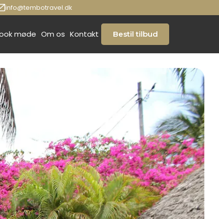
info@tembotravel.dk
ook møde
Om os
Kontakt
Bestil tilbud