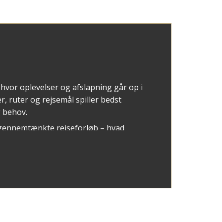
hvor oplevelser og afslapning går op i
r, ruter og rejsemål spiller bedst
 behov.
gennemtænkte rejseforløb – hvad
n familievenlig rundrejse i Vietnam