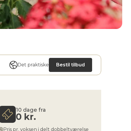
Det praktiske
Bestil tilbud
10 dage fra
0
kr.
Pris pr. voksen i delt dobbeltværelse