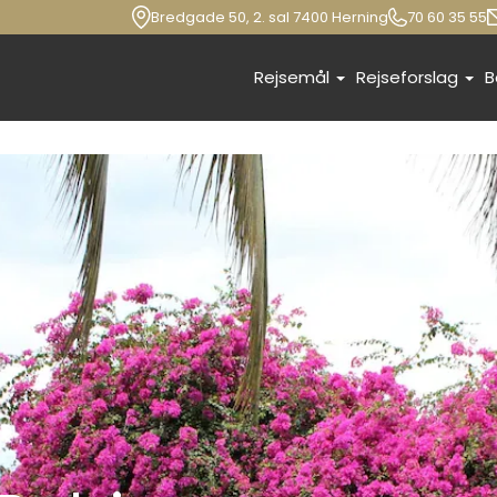
Bredgade 50, 2. sal 7400 Herning
70 60 35 55
Rejsemål
Rejseforslag
B