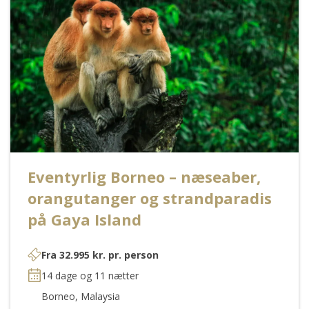
Eventyrlig Borneo – næseaber,
orangutanger og strandparadis
på Gaya Island
Fra
32.995
kr.
pr. person
14 dage og 11 nætter
Borneo, Malaysia