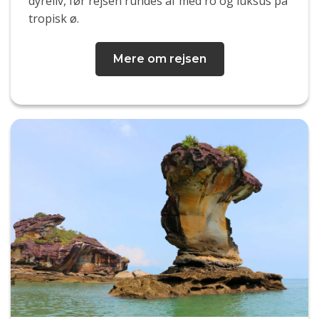
dyreliv, før rejsen rundes af med ro og luksus på
tropisk ø.
Mere om rejsen