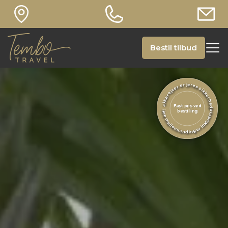
Bestil tilbud
Pakkerejser er jeres sikkerhed
Fast pris ved
Sikre mellemlandinger inkluderet
bestilling