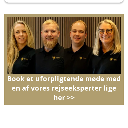
Book et uforpligtende møde med
en af vores rejseeksperter lige
her >>