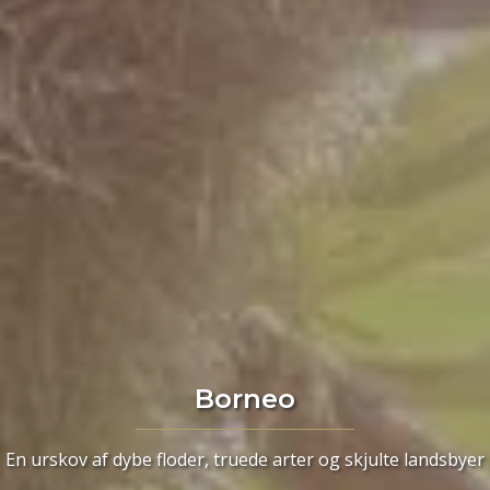
Borneo
En urskov af dybe floder, truede arter og skjulte landsbyer