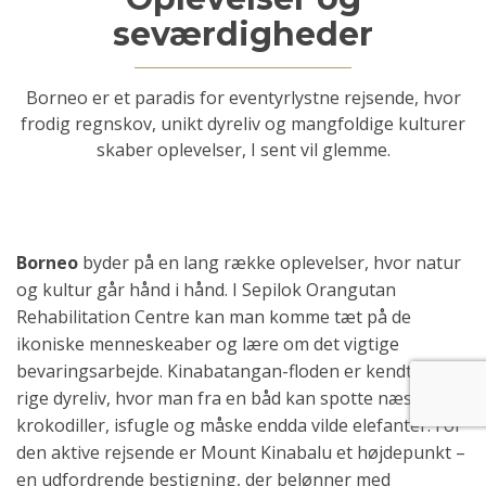
Borneo er et paradis for eventyrlystne rejsende, hvor
frodig regnskov, unikt dyreliv og mangfoldige kulturer
skaber oplevelser, I sent vil glemme.
Borneo
byder på en lang række oplevelser, hvor natur
og kultur går hånd i hånd. I Sepilok Orangutan
Rehabilitation Centre kan man komme tæt på de
ikoniske menneskeaber og lære om det vigtige
bevaringsarbejde. Kinabatangan-floden er kendt for sit
rige dyreliv, hvor man fra en båd kan spotte næseaber,
krokodiller, isfugle og måske endda vilde elefanter. For
den aktive rejsende er Mount Kinabalu et højdepunkt –
en udfordrende bestigning, der belønner med
panoramiske udsigter. Regnskovsområder som Danum
Valley og Mulu National Park gemmer på sjældne
plantearter, underjordiske grotter og uforglemmelige