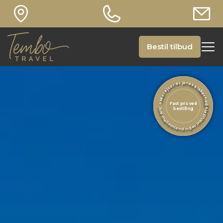
Bestil tilbud
Pakkerejser er jeres sikkerhed
Fast pris ved
Sikre mellemlandinger inkluderet
bestilling