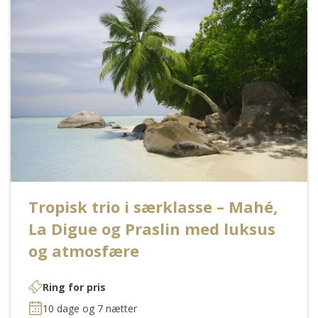
Tropisk trio i særklasse – Mahé,
La Digue og Praslin med luksus
og atmosfære
Ring for pris
10 dage og 7 nætter