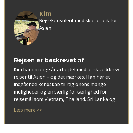
Kim
Rejsekonsulent med skarpt blik for
Asien
Rejsen er beskrevet af
Kim har i mange år arbejdet med at skræddersy
rejser til Asien – og det mærkes. Han har et
indgående kendskab til regionens mange
muligheder og en særlig forkærlighed for
rejsemål som Vietnam, Thailand, Sri Lanka og
ikke mindst Japan.
Læs mere >>
Med Kim som rådgiver får du en personlig
tilgang, hvor dine ønsker mødes med faglig
indsigt og overblik. Han er god til at spotte,