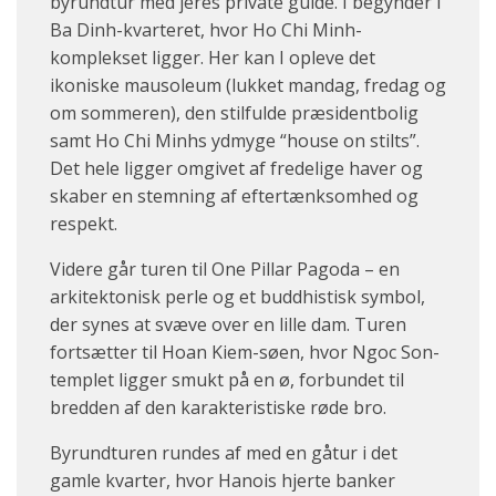
byrundtur med jeres private guide. I begynder i
Ba Dinh-kvarteret, hvor Ho Chi Minh-
komplekset ligger. Her kan I opleve det
ikoniske mausoleum (lukket mandag, fredag og
om sommeren), den stilfulde præsidentbolig
samt Ho Chi Minhs ydmyge “house on stilts”.
Det hele ligger omgivet af fredelige haver og
skaber en stemning af eftertænksomhed og
respekt.
Videre går turen til One Pillar Pagoda – en
arkitektonisk perle og et buddhistisk symbol,
der synes at svæve over en lille dam. Turen
fortsætter til Hoan Kiem-søen, hvor Ngoc Son-
templet ligger smukt på en ø, forbundet til
bredden af den karakteristiske røde bro.
Byrundturen rundes af med en gåtur i det
gamle kvarter, hvor Hanois hjerte banker