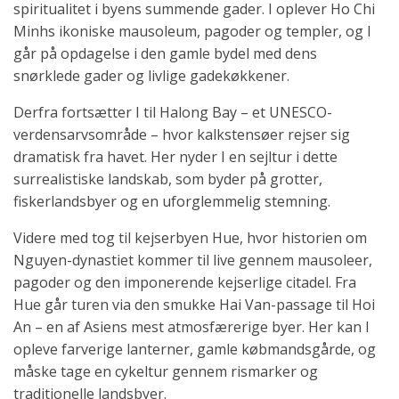
spiritualitet i byens summende gader. I oplever Ho Chi
Minhs ikoniske mausoleum, pagoder og templer, og I
går på opdagelse i den gamle bydel med dens
snørklede gader og livlige gadekøkkener.
Derfra fortsætter I til Halong Bay – et UNESCO-
verdensarvsområde – hvor kalkstensøer rejser sig
dramatisk fra havet. Her nyder I en sejltur i dette
surrealistiske landskab, som byder på grotter,
fiskerlandsbyer og en uforglemmelig stemning.
Videre med tog til kejserbyen Hue, hvor historien om
Nguyen-dynastiet kommer til live gennem mausoleer,
pagoder og den imponerende kejserlige citadel. Fra
Hue går turen via den smukke Hai Van-passage til Hoi
An – en af Asiens mest atmosfærerige byer. Her kan I
opleve farverige lanterner, gamle købmandsgårde, og
måske tage en cykeltur gennem rismarker og
traditionelle landsbyer.