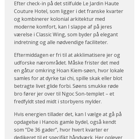
Efter check-in på det stilfulde Le Jardin Haute
Couture Hotel, som ligger i det franske kvarter
og kombinerer kolonial arkitektur med
moderne komfort, kan I slappe af på jeres
værelse i Classic Wing, som byder på elegant
indretning og alle nødvendige faciliteter.
Eftermiddagen er fri til at akklimatisere jer og
udforske nærområdet. Måske frister det med
en gåtur omkring Hoan Kiem-søen, hvor lokale
samles for at dyrke tai chi, spille skak eller blot
betragte livet glide forbi. Søens smukke røde
bro fører jer over til Ngoc Son-templet – et
fredfyldt sted midt i storbyens mylder.
Hvis energien tillader det, kan I vælge at gå på
opdagelse i Hanois gamle bydel, også kendt
som “De 36 gader”, hvor hvert kvarter er
dedikeret til et specifikt håndværk. Her oplever