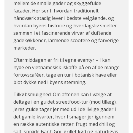
mellem de smalle gader og skyggefulde
facader. Her ser I, hvordan traditionelt
håndværk stadig lever i bedste velgående, og
hvordan byens historie og hverdagsliv smelter
sammen i et fascinerende virvar af duftende
gadekøkkener, larmende scootere og farverige
markeder.
Eftermiddagen er fri til egne eventyr – I kan
nyde en vietnamesisk iskaffe på en af de mange
fortovscaféer, tage en tur i botanisk have eller
blot dykke ned i byens stemning.
Tilkøbsmulighed: Om aftenen kan I vælge at
deltage i en guidet streetfood-tur (mod tillæg).
Jeres guide tager jer med ud i de livlige gader i
det gamle kvarter, hvor I smager jer igennem
en række autentiske retter: frugt med chili og
salt, sprøde Banh Goi, grillet kød og naturligvis