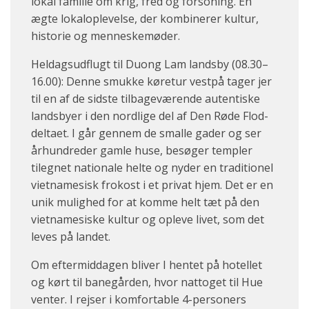
lokal familie om krig, fred og forsoning. En
ægte lokaloplevelse, der kombinerer kultur,
historie og menneskemøder.
Heldagsudflugt til Duong Lam landsby (08.30–
16.00): Denne smukke køretur vestpå tager jer
til en af de sidste tilbageværende autentiske
landsbyer i den nordlige del af Den Røde Flod-
deltaet. I går gennem de smalle gader og ser
århundreder gamle huse, besøger templer
tilegnet nationale helte og nyder en traditionel
vietnamesisk frokost i et privat hjem. Det er en
unik mulighed for at komme helt tæt på den
vietnamesiske kultur og opleve livet, som det
leves på landet.
Om eftermiddagen bliver I hentet på hotellet
og kørt til banegården, hvor nattoget til Hue
venter. I rejser i komfortable 4-personers