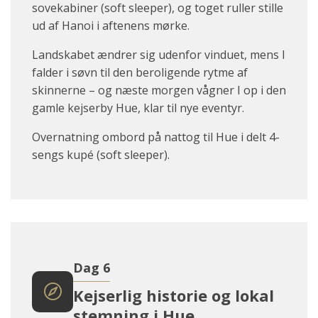
sovekabiner (soft sleeper), og toget ruller stille
ud af Hanoi i aftenens mørke.
Landskabet ændrer sig udenfor vinduet, mens I
falder i søvn til den beroligende rytme af
skinnerne – og næste morgen vågner I op i den
gamle kejserby Hue, klar til nye eventyr.
Overnatning ombord på nattog til Hue i delt 4-
sengs kupé (soft sleeper).
Dag 6
Kejserlig historie og lokal
stemning i Hue