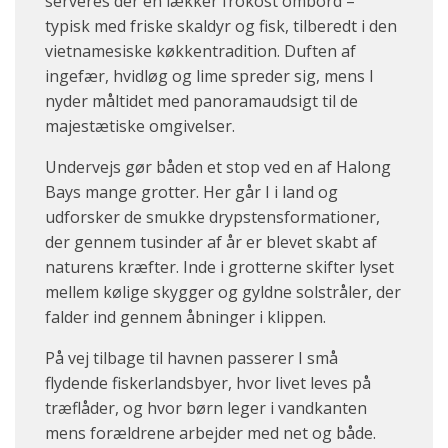
serveres der en lækker frokost ombord –
typisk med friske skaldyr og fisk, tilberedt i den
vietnamesiske køkkentradition. Duften af
ingefær, hvidløg og lime spreder sig, mens I
nyder måltidet med panoramaudsigt til de
majestætiske omgivelser.
Undervejs gør båden et stop ved en af Halong
Bays mange grotter. Her går I i land og
udforsker de smukke drypstensformationer,
der gennem tusinder af år er blevet skabt af
naturens kræfter. Inde i grotterne skifter lyset
mellem kølige skygger og gyldne solstråler, der
falder ind gennem åbninger i klippen.
På vej tilbage til havnen passerer I små
flydende fiskerlandsbyer, hvor livet leves på
træflåder, og hvor børn leger i vandkanten
mens forældrene arbejder med net og både.