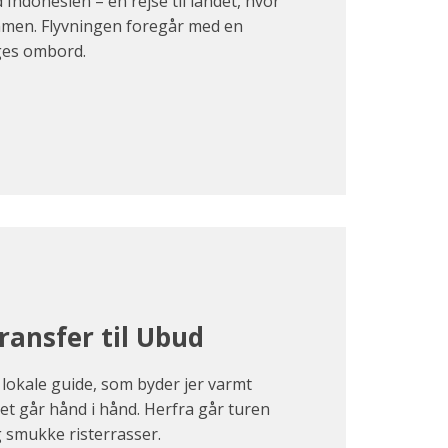
Indonesien – en rejse til landet, hvor
mmen. Flyvningen foregår med en
nges ombord.
ransfer til Ubud
s lokale guide, som byder jer varmt
tet går hånd i hånd. Herfra går turen
g smukke risterrasser.