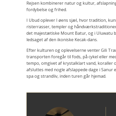
Rejsen kombinerer natur og kultur, afslapning 
fordybelse og frihed.
I Ubud oplever I øens sjæl, hvor tradition, k
risterrasser, templer og håndværkstraditioner. 
det majestætiske Mount Batur, og i Uluwatu bl
ledsaget af den ikoniske Kecak-dans.
Efter kulturen og oplevelserne venter Gili Tra
transporten foregår til fods, på cykel eller med
tempo, omgivet af krystalklart vand, koraller
afsluttes med nogle afslappede dage i Sanur e
spa og strandliv, inden turen går hjemad.