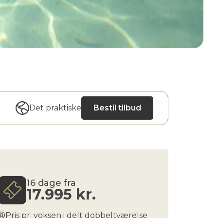
Det praktiske
Bestil tilbud
16 dage fra
17.995
kr.
Pris pr. voksen i delt dobbeltværelse