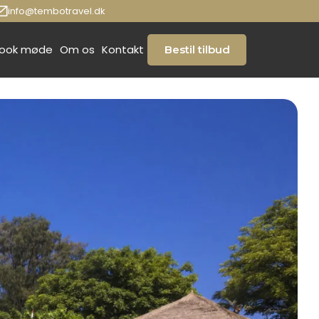
info@tembotravel.dk
ook møde
Om os
Kontakt
Bestil tilbud