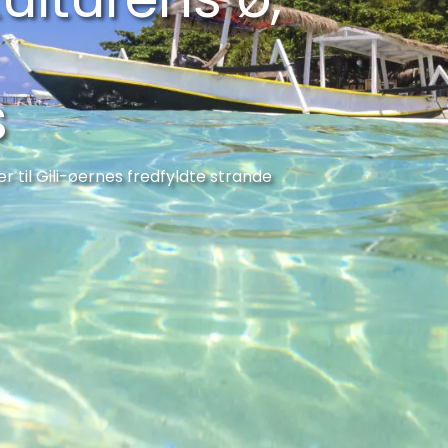
s
er til Gili-øernes fredfyldte strande