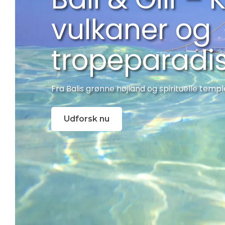
vulkaner og
tropeparadi
Fra Balis grønne højland og spirituelle templ
Udforsk nu