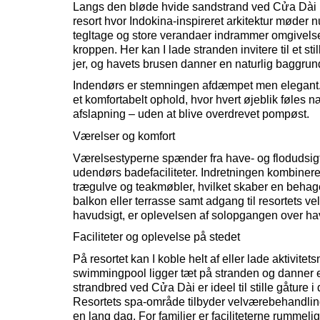
Langs den bløde hvide sandstrand ved
Cửa
Dài
resort hvor Indokina-inspireret arkitektur møder
tegltage og store verandaer indrammer omgivelser
kroppen. Her kan I lade stranden invitere til et 
jer, og havets
brusen
danner en naturlig baggrun
Indendørs er stemningen afdæmpet men elegant. 
et komfortabelt ophold, hvor hvert øjeblik føles 
afslapning – uden at blive overdrevet pompøst.
Værelser og komfort
Værelsestyperne spænder fra have- og flodudsigt 
udendørs badefaciliteter. Indretningen kombinere
trægulve og teakmøbler, hvilket skaber en behage
balkon eller terrasse samt adgang til resortets 
havudsigt, er oplevelsen af solopgangen over ha
Faciliteter og oplevelse på stedet
På resortet kan I koble helt af eller lade aktivi
swimmingpool ligger tæt på stranden og danner en
strandbred ved
Cửa
Dài
er ideel til stille gåture
Resortets spa-område tilbyder velværebehandlinger 
en lang dag. For familier er faciliteterne rummeli