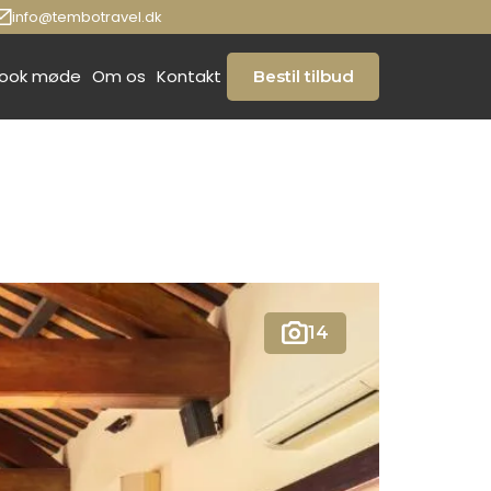
info@tembotravel.dk
ook møde
Om os
Kontakt
Bestil tilbud
14