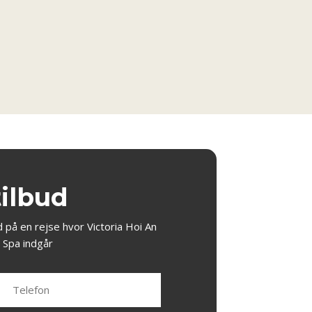
tilbud
d på en rejse hvor Victoria Hoi An
 Spa indgår