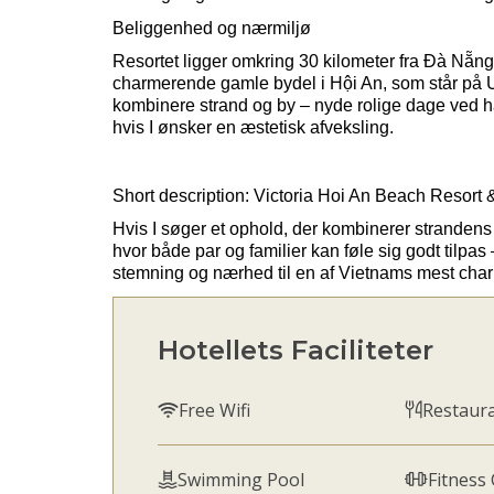
Beliggenhed og nærmiljø
Resortet ligger omkring 30 kilometer fra
Đà
Nẵng
charmerende gamle bydel i
Hội
An, som står på U
kombinere strand og by – nyde rolige dage ved ha
hvis I ønsker en æstetisk afveksling.
Short description
:
Victoria Hoi
An
Beach Resort 
Hvis I søger et ophold, der kombinerer strandens r
hvor både par og familier kan føle sig godt tilpas –
stemning og nærhed til en af Vietnams mest cha
Hotellets Faciliteter
Free Wifi
Restaur
Swimming Pool
Fitness