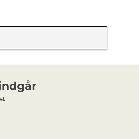
 indgår
el.