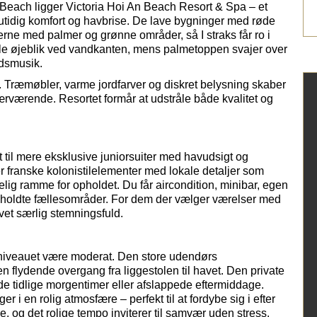
Beach ligger Victoria
Hoi
An Beach Resort & Spa – et
 nutidig komfort og havbrise. De lave bygninger med røde
ne med palmer og grønne områder, så I straks får ro i
stille øjeblik ved vandkanten, mens palmetoppen svajer over
dsmusik.
Træmøbler, varme jordfarver og diskret belysning skaber
nærværende. Resortet formår at udstråle både kvalitet og
til mere eksklusive juniorsuiter med havudsigt og
r franske kolonistilelementer med lokale detaljer som
lig ramme for opholdet. Du får aircondition, minibar, egen
velholdte fællesområder. For dem der vælger værelser med
vet særlig stemningsfuld.
tetsniveauet være moderat. Den store udendørs
 flydende overgang fra liggestolen til havet. Den private
 i de tidlige morgentimer eller afslappede eftermiddage.
i en rolig atmosfære – perfekt til at fordybe sig i efter
ge, og det rolige tempo inviterer til samvær uden stress.