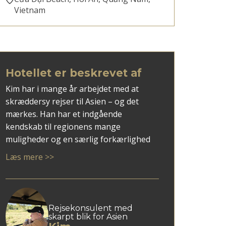
Vietnam
Hotellet er beskrevet af
Kim har i mange år arbejdet med at
skræddersy rejser til Asien – og det
mærkes. Han har et indgående
kendskab til regionens mange
muligheder og en særlig forkærlighed
for rejsemål som Vietnam, Thailand, Sri
Læs mere >>
Lanka og ikke mindst Japan.
Med Kim som rådgiver får du en
personlig tilgang, hvor dine ønsker
mødes med faglig indsigt og overblik.
Rejsekonsulent med
skarpt blik for Asien
Han er god til at spotte, hvad der giver