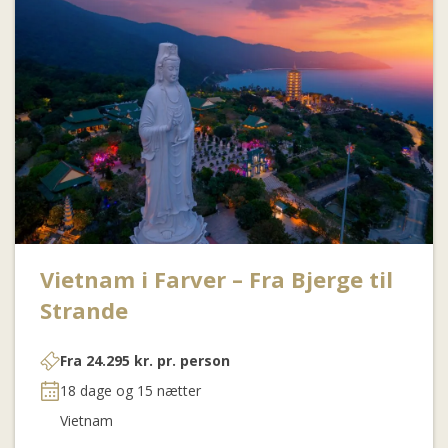
Vietnam i Farver – Fra Bjerge til
Strande
Fra
24.295
kr.
pr. person
18 dage og 15 nætter
Vietnam