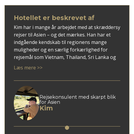
Hotellet er beskrevet af
Kim har i mange år arbejdet med at skræddersy
rejser til Asien – og det mærkes. Han har et
indgående kendskab til regionens mange
muligheder og en særlig forkærlighed for
rejsemål som Vietnam, Thailand, Sri Lanka og
ikke mindst Japan.
Læs mere >>
Med Kim som rådgiver får du en personlig
tilgang, hvor dine ønsker mødes med faglig
indsigt og overblik. Han er god til at spotte,
hvad der giver mening for netop dig – uanset
Rejsekonsulent med skarpt blik
for Asien
om du søger autentiske oplevelser, høj
Kim
komfort eller en blanding af begge dele.