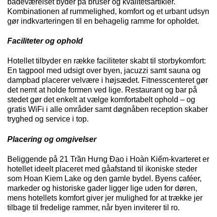
badeværelset byder på bruser og kvalitetsartikler.
Kombinationen af rummelighed, komfort og et urbant udsyn
gør indkvarteringen til en behagelig ramme for opholdet.
Faciliteter og ophold
Hotellet tilbyder en række faciliteter skabt til storbykomfort:
En tagpool med udsigt over byen, jacuzzi samt sauna og
dampbad placerer velvære i højsædet. Fitnesscenteret gør
det nemt at holde formen ved lige. Restaurant og bar på
stedet gør det enkelt at vælge komfortabelt ophold – og
gratis
WiFi
i alle områder samt døgnåben reception skaber
tryghed og service i top.
Placering og omgivelser
Beliggende på 21
Trần
Hưng
Đạo
i
Hoàn
Kiếm
-kvarteret er
hotellet ideelt placeret med gåafstand til ikoniske steder
som
Hoan
Kiem
Lake og den gamle bydel. Byens caféer,
markeder og historiske gader ligger lige uden for døren,
mens hotellets komfort giver jer mulighed for at trække jer
tilbage til fredelige rammer, når byen inviterer til ro.