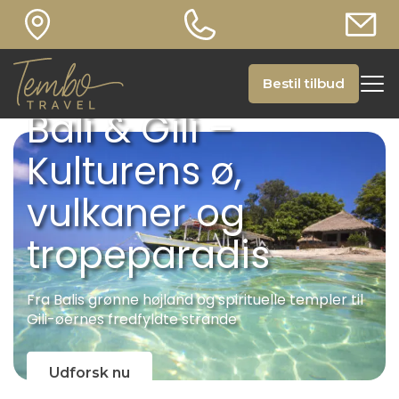
Bestil tilbud
Bali & Gili –
Kulturens ø,
vulkaner og
tropeparadis
Fra Balis grønne højland og spirituelle templer til
Gili-øernes fredfyldte strande
Udforsk nu