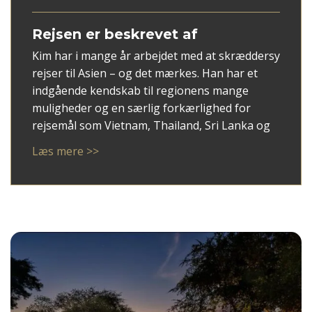
Rejsen er beskrevet af
Kim har i mange år arbejdet med at skræddersy
rejser til Asien – og det mærkes. Han har et
indgående kendskab til regionens mange
muligheder og en særlig forkærlighed for
rejsemål som Vietnam, Thailand, Sri Lanka og
ikke mindst Japan.
Læs mere >>
Med Kim som rådgiver får du en personlig
tilgang, hvor dine ønsker mødes med faglig
indsigt og overblik. Han er god til at spotte,
hvad der giver mening for netop dig – uanset
om du søger autentiske oplevelser, høj
komfort eller en blanding af begge dele.