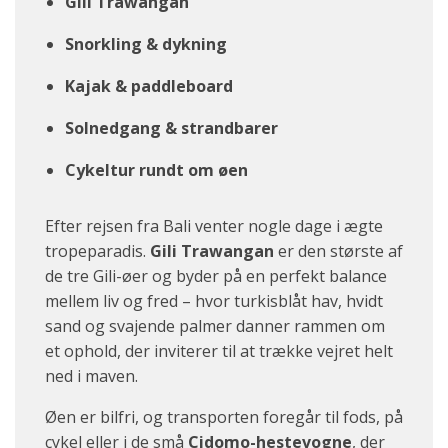
Gili Trawangan
Snorkling & dykning
Kajak & paddleboard
Solnedgang & strandbarer
Cykeltur rundt om øen
Efter rejsen fra Bali venter nogle dage i ægte
tropeparadis.
Gili Trawangan
er den største af
de tre Gili-øer og byder på en perfekt balance
mellem liv og fred – hvor turkisblåt hav, hvidt
sand og svajende palmer danner rammen om
et ophold, der inviterer til at trække vejret helt
ned i maven.
Øen er bilfri, og transporten foregår til fods, på
cykel eller i de små
Cidomo-hestevogne
, der