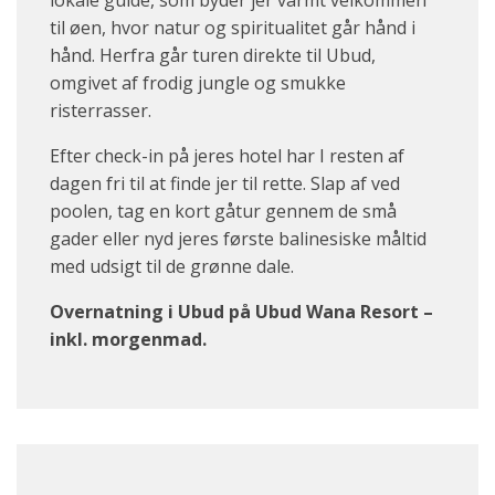
lokale guide, som byder jer varmt velkommen
til øen, hvor natur og spiritualitet går hånd i
hånd. Herfra går turen direkte til Ubud,
omgivet af frodig jungle og smukke
risterrasser.
Efter check-in på jeres hotel har I resten af
dagen fri til at finde jer til rette. Slap af ved
poolen, tag en kort gåtur gennem de små
gader eller nyd jeres første balinesiske måltid
med udsigt til de grønne dale.
Overnatning
i
Ubud
på
Ubud
Wana
Resort –
inkl. morgenmad
.