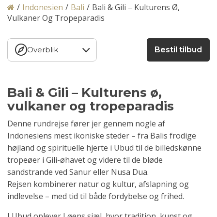
/
Indonesien
/
Bali
/
Bali & Gili – Kulturens Ø,
Vulkaner Og Tropeparadis
Overblik
Bestil tilbud
Bali & Gili – Kulturens ø,
vulkaner og tropeparadis
Denne rundrejse fører jer gennem nogle af
Indonesiens mest ikoniske steder – fra Balis frodige
højland og spirituelle hjerte i Ubud til de billedskønne
tropeøer i Gili-øhavet og videre til de bløde
sandstrande ved Sanur eller Nusa Dua.
Rejsen kombinerer natur og kultur, afslapning og
indlevelse – med tid til både fordybelse og frihed.
I Ubud oplever I øens sjæl, hvor tradition, kunst og