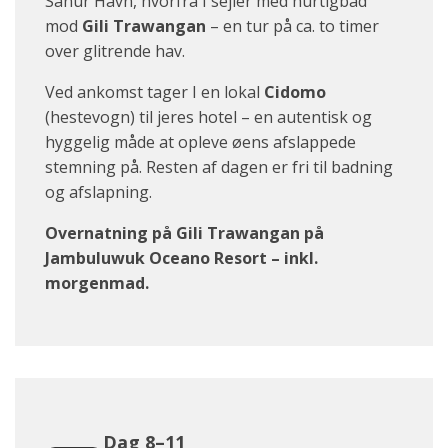
Sanur Havn, hvorfra I sejler med hurtigbåd
mod
Gili Trawangan
– en tur på ca. to timer
over glitrende hav.
Ved ankomst tager I en lokal
Cidomo
(hestevogn) til jeres hotel – en autentisk og
hyggelig måde at opleve øens afslappede
stemning på. Resten af dagen er fri til badning
og afslapning.
Overnatning på Gili Trawangan på
Jambuluwuk Oceano Resort – inkl.
morgenmad.
Dag 8–11