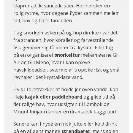
klaprer ad de sandede stier. Her hersker en
rolig rytme, hvor dagene flyder sammen mellem
sol, hav og tid til hinanden.
Tag snorkelmasken på og hop direkte i vandet
fra stranden, hvor koraller og farvestrålende
fisk gemmer sig få meter fra kysten. Eller tag
på en organiseret
snorkeltur
mellem øerne Gili
Air og Gili Meno, hvor I kan opleve
havskildpadder, sværme af tropiske fisk og små
revhajer i det krystalklare vand.
Hvis I foretrækker at holde jer oven vande, kan
I leje
kajak eller paddleboard
og glide ud på
det rolige hav, hvor udsigten til Lombok og
Mount Rinjani danner en dramatisk baggrund.
Senere kan I nyde en frisk juice eller kold drink
på en af øens mange
strandbarer
, mens solen