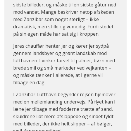
sidste billeder, og måske til en sidste gåtur ned
mod vandet. Mange beskriver netop afskeden
med Zanzibar som noget særligt – ikke
dramatisk, men stille og vemodig. Fordi stedet
på sin egen måde har sat sig i kroppen.
Jeres chauffør henter jer og kører jer sydpå
gennem landsbyer og grønt landskab mod
lufthavnen. I vinker farvel til palmer, børn med
brede smil og små markeder ved vejkanten –
og måske tænker I allerede, at I gerne vil
tilbage en dag.
I Zanzibar Lufthavn begynder rejsen hjemover
med en mellemlanding undervejs. På flyet kan I
læne jer tilbage med fødderne trætte af sand,
skuldrene lidt mere afslappede og sindet fyldt
med billeder, der ikke helt slipper – af bølger,
smil, farver og stilhed.