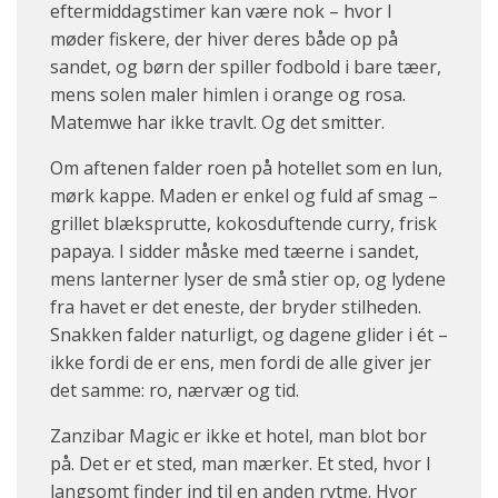
eftermiddagstimer kan være nok – hvor I
møder fiskere, der hiver deres både op på
sandet, og børn der spiller fodbold i bare tæer,
mens solen maler himlen i orange og rosa.
Matemwe har ikke travlt. Og det smitter.
Om aftenen falder roen på hotellet som en lun,
mørk kappe. Maden er enkel og fuld af smag –
grillet blæksprutte, kokosduftende curry, frisk
papaya. I sidder måske med tæerne i sandet,
mens lanterner lyser de små stier op, og lydene
fra havet er det eneste, der bryder stilheden.
Snakken falder naturligt, og dagene glider i ét –
ikke fordi de er ens, men fordi de alle giver jer
det samme: ro, nærvær og tid.
Zanzibar Magic er ikke et hotel, man blot bor
på. Det er et sted, man mærker. Et sted, hvor I
langsomt finder ind til en anden rytme. Hvor