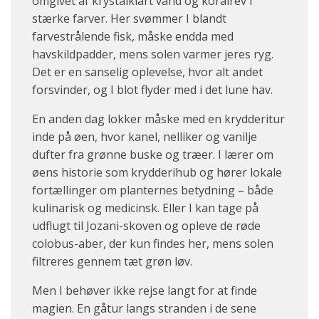
omgivet af krystalklart vand og koralrev i
stærke farver. Her svømmer I blandt
farvestrålende fisk, måske endda med
havskildpadder, mens solen varmer jeres ryg.
Det er en sanselig oplevelse, hvor alt andet
forsvinder, og I blot flyder med i det lune hav.
En anden dag lokker måske med en krydderitur
inde på øen, hvor kanel, nelliker og vanilje
dufter fra grønne buske og træer. I lærer om
øens historie som krydderihub og hører lokale
fortællinger om planternes betydning – både
kulinarisk og medicinsk. Eller I kan tage på
udflugt til Jozani-skoven og opleve de røde
colobus-aber, der kun findes her, mens solen
filtreres gennem tæt grøn løv.
Men I behøver ikke rejse langt for at finde
magien. En gåtur langs stranden i de sene