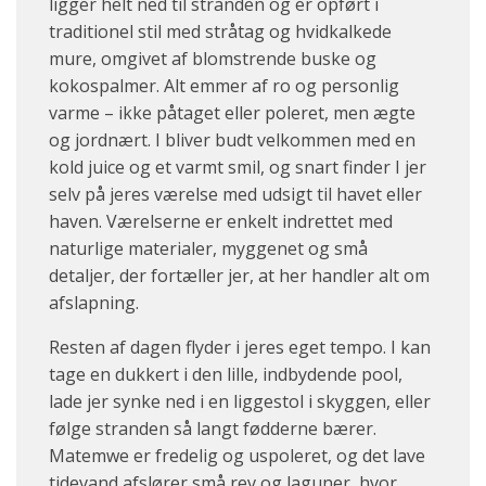
ligger helt ned til stranden og er opført i
traditionel stil med stråtag og hvidkalkede
mure, omgivet af blomstrende buske og
kokospalmer. Alt emmer af ro og personlig
varme – ikke påtaget eller poleret, men ægte
og jordnært. I bliver budt velkommen med en
kold juice og et varmt smil, og snart finder I jer
selv på jeres værelse med udsigt til havet eller
haven. Værelserne er enkelt indrettet med
naturlige materialer, myggenet og små
detaljer, der fortæller jer, at her handler alt om
afslapning.
Resten af dagen flyder i jeres eget tempo. I kan
tage en dukkert i den lille, indbydende pool,
lade jer synke ned i en liggestol i skyggen, eller
følge stranden så langt fødderne bærer.
Matemwe er fredelig og uspoleret, og det lave
tidevand afslører små rev og laguner, hvor