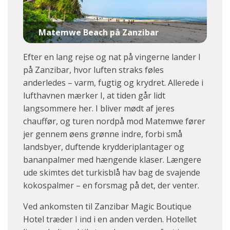
Matemwe Beach på Zanzibar
Efter en lang rejse og nat på vingerne lander I
på Zanzibar, hvor luften straks føles
anderledes – varm, fugtig og krydret. Allerede i
lufthavnen mærker I, at tiden går lidt
langsommere her. I bliver mødt af jeres
chauffør, og turen nordpå mod Matemwe fører
jer gennem øens grønne indre, forbi små
landsbyer, duftende krydderiplantager og
bananpalmer med hængende klaser. Længere
ude skimtes det turkisblå hav bag de svajende
kokospalmer – en forsmag på det, der venter.
Ved ankomsten til Zanzibar Magic Boutique
Hotel træder I ind i en anden verden. Hotellet