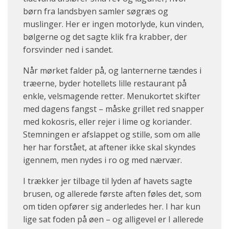
børn fra landsbyen samler søgræs og
muslinger. Her er ingen motorlyde, kun vinden,
bølgerne og det sagte klik fra krabber, der
forsvinder ned i sandet.
Når mørket falder på, og lanternerne tændes i
træerne, byder hotellets lille restaurant på
enkle, velsmagende retter. Menukortet skifter
med dagens fangst – måske grillet red snapper
med kokosris, eller rejer i lime og koriander.
Stemningen er afslappet og stille, som om alle
her har forstået, at aftener ikke skal skyndes
igennem, men nydes i ro og med nærvær.
I trækker jer tilbage til lyden af havets sagte
brusen, og allerede første aften føles det, som
om tiden opfører sig anderledes her. I har kun
lige sat foden på øen – og alligevel er I allerede