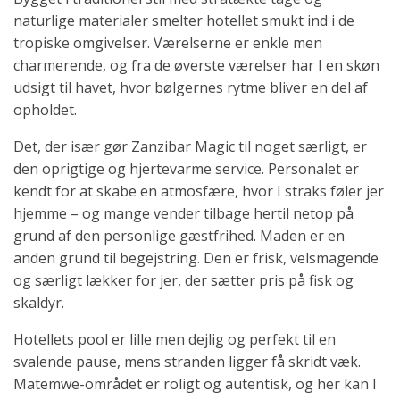
naturlige materialer smelter hotellet smukt ind i de
tropiske omgivelser. Værelserne er enkle men
charmerende, og fra de øverste værelser har I en skøn
udsigt til havet, hvor bølgernes rytme bliver en del af
opholdet.
Det, der især gør Zanzibar Magic til noget særligt, er
den oprigtige og hjertevarme service. Personalet er
kendt for at skabe en atmosfære, hvor I straks føler jer
hjemme – og mange vender tilbage hertil netop på
grund af den personlige gæstfrihed. Maden er en
anden grund til begejstring. Den er frisk, velsmagende
og særligt lækker for jer, der sætter pris på fisk og
skaldyr.
Hotellets pool er lille men dejlig og perfekt til en
svalende pause, mens stranden ligger få skridt væk.
Matemwe-området er roligt og autentisk, og her kan I