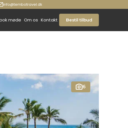
info@tembotravel.dk
ook møde
Om os
Kontakt
Bestil tilbud
6