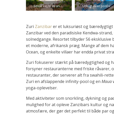
Smuk vej til stranden ved Zuri
Udsigt over pool ved Zuri
Zuri
Zanzibar
er et luksuriøst og bæredygtigt 
Zanzibar ved den paradisiske Kendwa-strand, 
solnedgange. Resortet tilbyder 56 eksklusive b
et moderne, afrikansk præg. Mange af dem har p
Ocean, og enkelte villaer har endda privat st
Zuri fokuserer stærkt på bæredygtighed og h
forsyner restauranterne med friske råvarer, o
restauranter, der serverer alt fra swahili-ret
Zuri en afslappende infinity-pool og en
Maua
w
yoga-oplevelser.
Med aktiviteter som snorkling, dykning og pad
mulighed for at opleve Zanzibars kultur og na
atmosfære, der gør det perfekt til både par o