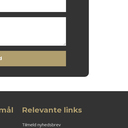
emål
Relevante links
Tilmeld nyhedsbrev