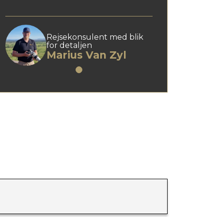
sammen, og han arbejder altid ud fra
gæstens ønsker og behov.
Hos Tembo Travel hjælper han med at
Rejsekonsulent med blik
skabe trygge og gennemtænkte
for detaljen
Marius Van Zyl
rejseforløb – hvad enten det handler om
en romantisk ferie på Maldiverne, en
familievenlig rundrejse i Vietnam eller
øhop ved Seychellerne.