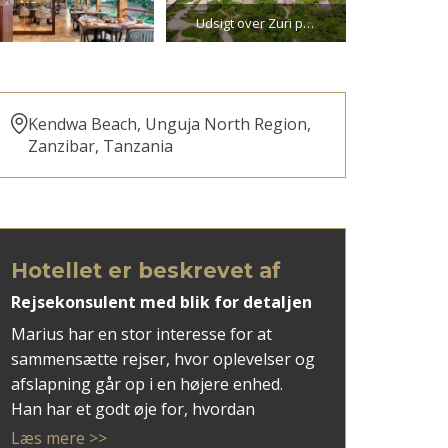
Udsigt over Zuri på Zanzibar
Kendwa Beach, Unguja North Region,
Zanzibar, Tanzania
Hotellet er beskrevet af
Rejsekonsulent med blik for detaljen
Marius har en stor interesse for at
sammensætte rejser, hvor oplevelser og
afslapning går op i en højere enhed.
Han har et godt øje for, hvordan
hoteller, ruter og rejsemål spiller bedst
Læs mere >>