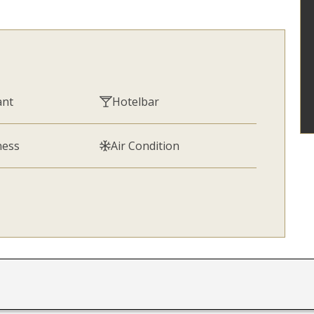
ant
Hotelbar
ness
Air Condition