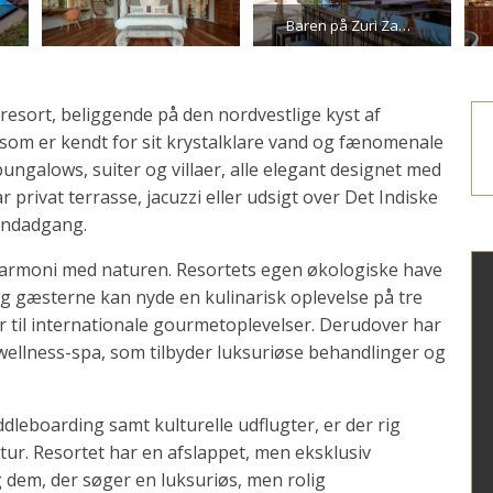
Baren på Zuri Zanzibar
resort, beliggende på den nordvestlige kyst af
som er kendt for sit krystalklare vand og fænomenale
ungalows, suiter og villaer, alle elegant designet med
rivat terrasse, jacuzzi eller udsigt over Det Indiske
randadgang.
armoni med naturen. Resortets egen økologiske have
g gæsterne kan nyde en kulinarisk oplevelse på tre
ter til internationale gourmetoplevelser. Derudover har
ellness-spa, som tilbyder luksuriøse behandlinger og
dleboarding samt kulturelle udflugter, er der rig
tur. Resortet har en afslappet, men eksklusiv
g dem, der søger en luksuriøs, men rolig