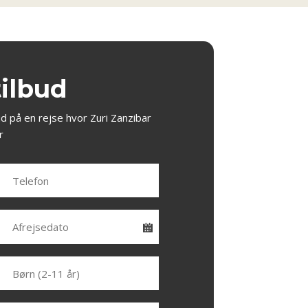
tilbud
ud på en rejse hvor Zuri Zanzibar
r