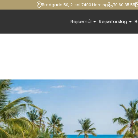
Bredgade 50, 2. sal 7400 Herning
70 60 35 55
Rejsemål
Rejseforslag
B