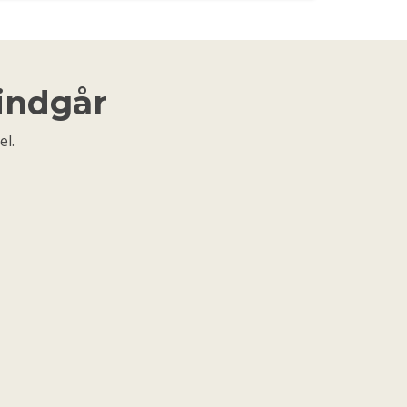
 indgår
el.