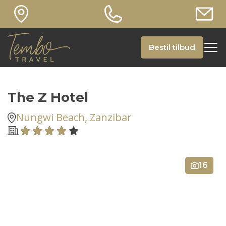
Bestil tilbud
The Z Hotel
Nungwi Beach, Zanzibar
16