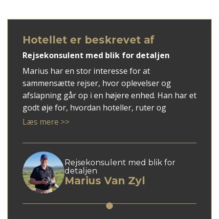
Hotellet er beskrevet af
Rejsekonsulent med blik for detaljen
Marius har en stor interesse for at
sammensætte rejser, hvor oplevelser og
afslapning går op i en højere enhed. Han har et
godt øje for, hvordan hoteller, ruter og
rejsemål spiller bedst sammen, og han
Læs mere >>
arbejder altid ud fra gæstens ønsker og behov.
Hos Tembo Travel hjælper han med at skabe
trygge og gennemtænkte rejseforløb – hvad
Rejsekonsulent med blik for
enten det handler om en romantisk ferie på
detaljen
Marius Van Zyl
Maldiverne, en familievenlig rundrejse i
Vietnam eller øhop ved Seychellerne.