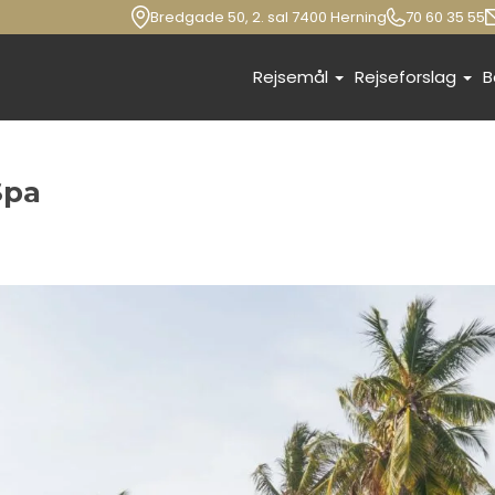
Bredgade 50, 2. sal 7400 Herning
70 60 35 55
Rejsemål
Rejseforslag
B
Spa