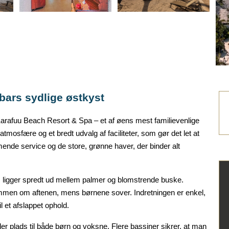
ibars
sydlige
østkyst
arafuu
Beach Resort & Spa – et af øens mest familievenlige
tmosfære og et bredt udvalg af faciliteter, som gør det let at
nde service og de store, grønne haver, der binder alt
 ligger spredt ud mellem palmer og blomstrende buske.
ammen om aftenen, mens børnene sover. Indretningen er enkel,
l et afslappet ophold.
der plads til både børn og voksne. Flere bassiner sikrer, at man