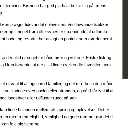
e stemning. Børnene har god plads at boltre sig på, mens I
je.
 øen præger tidevandet oplevelsen. Ved lavvande trækker
kker op – noget børn ofte synes er spændende at udforske.
or at bade, og resortet har anlagt en ponton, som gør det nemt
 der altid er noget for både børn og voksne. Friske fisk og
og I kan forvente, at der altid findes velkendte favoritter, som
et er vant til at tage imod familier, og det mærkes i den måde,
n tilbringes ved poolen eller stranden, og når I får lyst til at
ende landsbyer eller udflugter rundt på øen.
 kan finde balancen mellem afslapning og oplevelser. Det er
heden med rummelighed, venlighed og gode rammer gør det til
lle kan føle sig hjemme.