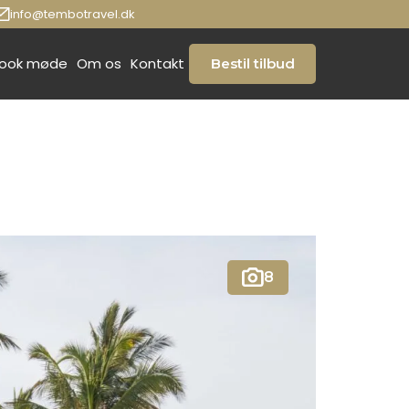
info@tembotravel.dk
ook møde
Om os
Kontakt
Bestil tilbud
8