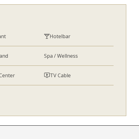
ant
Hotelbar
rand
Spa / Wellness
 Center
TV Cable