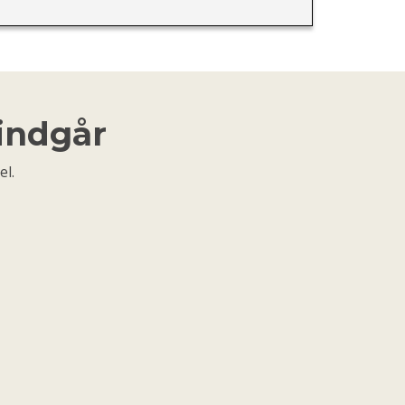
 indgår
el.