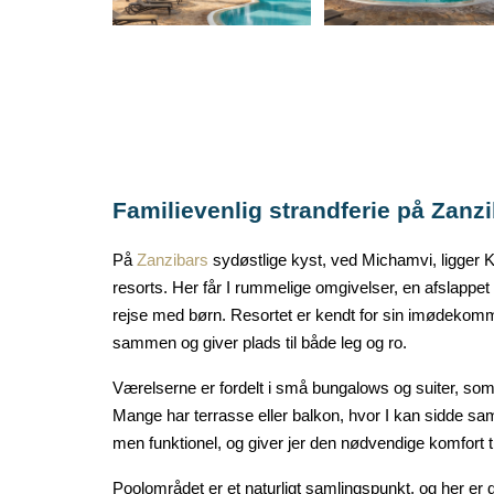
F
amilievenlig strandferie på Zanz
På
Zanzibars
sydøstlige kyst, ved
Michamvi
, ligger
K
resorts. Her får I rummelige omgivelser, en afslappet a
rejse med børn. Resortet er kendt for sin imødekomme
sammen og giver plads til både leg og ro.
Værelserne er fordelt i små
bungalows og suiter
, som
Mange har terrasse eller balkon, hvor I kan sidde s
men funktionel, og giver jer den nødvendige komfort ti
Poolområdet
er et naturligt samlingspunkt, og her er 