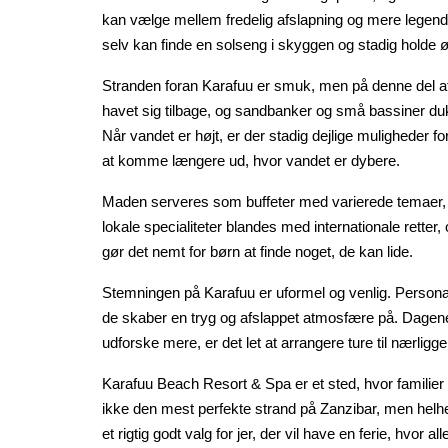
kan vælge mellem fredelig afslapning og mere legend
selv kan finde en solseng i skyggen og stadig holde ø
Stranden foran
Karafuu
er smuk, men på denne del af
havet sig tilbage, og sandbanker og små bassiner du
Når vandet er højt, er der stadig dejlige muligheder f
at komme længere ud, hvor vandet er dybere.
Maden serveres som buffeter med varierede temaer, så
lokale specialiteter blandes med internationale retter, 
gør det nemt for børn at finde noget, de kan lide.
Stemningen på
Karafuu
er uformel og venlig. Personal
de skaber en tryg og afslappet atmosfære på. Dagene ka
udforske mere, er det let at arrangere ture til nærligg
Karafuu
Beach Resort & Spa er et sted, hvor familier
ikke den mest perfekte strand på Zanzibar, men hel
et rigtig godt valg for jer, der vil have en ferie, hvor a