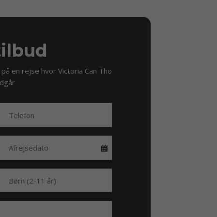
tilbud
 på en rejse hvor Victoria Can Tho
ndgår