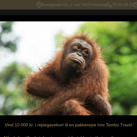
Bredgade 50, 2. sal 7400 Herning
70 60 35 55
Rejsemål
Rejseforslag
B
Vind 10.000 kr. i rejsegavekort til en pakkerejse hos Tembo Travel