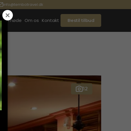
info@tembotravel.dk
ook møde
Om os
Kontakt
Bestil tilbud
12