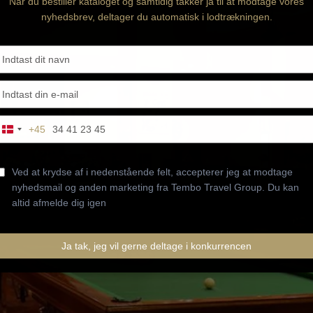
Når du bestiller kataloget og samtidig takker ja til at modtage vores
nyhedsbrev, deltager du automatisk i lodtrækningen.
Type
your
name
Type
your
email
Type
+45
Denmark
our
+45
phone
number
Ved at krydse af i nedenstående felt, accepterer jeg at modtage
nyhedsmail og anden marketing fra Tembo Travel Group. Du kan
altid afmelde dig igen
Ja tak, jeg vil gerne deltage i konkurrencen