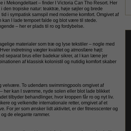
 i Mekongdeltaet – finder I Victoria Can
Tho
Resort. Her
 i den tropiske natur: teaktræ, høje søjler og brede
 tid i sympatisk samspil med moderne komfort. Omgivet af
m kan I lade tempoet falde og blot være til stede.
nde – her er plads til ro og fordybelse.
elige materialer som træ og lyse tekstiler – nogle med
 Hver indretning vægter kvalitet og atmosfære højt:
d separat brus eller badekar sikrer, at I kan læne jer
nationen af klassisk kolonistil og nutidig komfort skaber
g og velvære. To udendørs swimmingpools omgivet af
 her kan I svømme, nyde solen eller blot lade blikket
et tilbyder behandlinger, hvor kroppen får ro og nyt liv.
re og velkendte internationale retter, omgivet af et
ave. For jer som ønsker lidt aktivitet, er der fitnesscenter og
e og de elegante rammer.