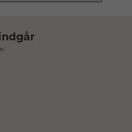
 indgår
el.