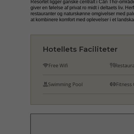
Resortet ligger ganske centralt i
Cần
Thơ
-område
giver en følelse af privat ro midt i deltaets liv. He
restauranter og naturskønne omgivelser med pal
at kombinere komfort med oplevelser i et landska
Hotellets Faciliteter
Free Wifi
Restaur
Swimming Pool
Fitness