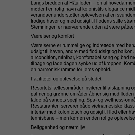
Langs bredden af
Hậu
floden
– én af hovedarmene
møder I en rolig havn af kolonistils elegance midt
verandaer understøtter oplevelsen af en svunden
frodige haver og med udsigt til flodens stille strø
Stemningen er nærværende uden at være påtrænge
Værelser og komfort
Værelserne er rummelige og indrettede med behag
udsigt til haven, andre med flodudsigt og balkon.
aircondition, minibar, komfortabel seng og bad me
tilbage og lade dagen synke ud af kroppen. Kombi
en harmonisk ramme for jeres ophold.
Faciliteter og oplevelse på stedet
Resortets fællesområder inviterer til afslapnin
palmer og grønne områder åbner sig mod floden –
falde på vandets spejling. Spa- og wellness-områd
Restauranten serverer både vietnamesiske klassike
interiør med
kolonitouch
og udsigt til flod eller h
tennisbane – men kernen er den rolige oplevels
Beliggenhed og nærmiljø