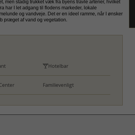
t, men stadig trukket væk fra byens travle arterier, hvilket
rfra har I let adgang til flodens markeder, lokale
melunde og vandveje. Det er en ideel ramme, når I ønsker
b præget af vand og vegetation.
ant
Hotelbar
 Center
Familievenligt