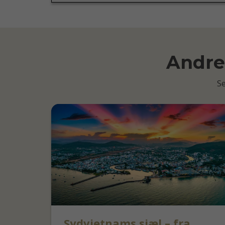
Andre 
Se
Sydvietnams sjæl – fra