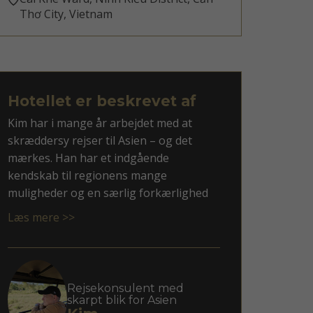
Thơ City, Vietnam
Hotellet er beskrevet af
Kim har i mange år arbejdet med at
skræddersy rejser til Asien – og det
mærkes. Han har et indgående
kendskab til regionens mange
muligheder og en særlig forkærlighed
for rejsemål som Vietnam, Thailand, Sri
Læs mere >>
Lanka og ikke mindst Japan.
Med Kim som rådgiver får du en
personlig tilgang, hvor dine ønsker
mødes med faglig indsigt og overblik.
Rejsekonsulent med
skarpt blik for Asien
Han er god til at spotte, hvad der giver