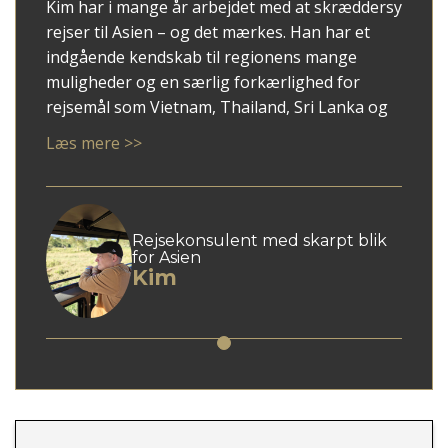
Kim har i mange år arbejdet med at skræddersy
rejser til Asien – og det mærkes. Han har et
indgående kendskab til regionens mange
muligheder og en særlig forkærlighed for
rejsemål som Vietnam, Thailand, Sri Lanka og
ikke mindst Japan.
Læs mere >>
Med Kim som rådgiver får du en personlig
tilgang, hvor dine ønsker mødes med faglig
indsigt og overblik. Han er god til at spotte,
hvad der giver mening for netop dig – uanset
Rejsekonsulent med skarpt blik
for Asien
om du søger autentiske oplevelser, høj
Kim
komfort eller en blanding af begge dele.