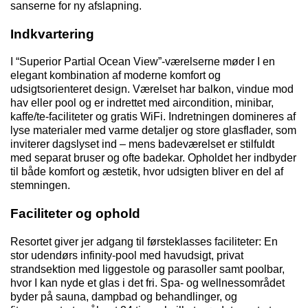
sanserne for ny afslapning.
Indkvartering
I “
Superior
Partial
Ocean View”-værelserne møder I en
elegant kombination af moderne komfort og
udsigtsorienteret design. Værelset har balkon, vindue mod
hav eller pool og er indrettet med aircondition, minibar,
kaffe/te-faciliteter og gratis
WiFi
. Indretningen domineres af
lyse materialer med varme detaljer og store glasflader, som
inviterer dagslyset ind – mens badeværelset er stilfuldt
med separat bruser og ofte badekar. Opholdet her indbyder
til både komfort og æstetik, hvor udsigten bliver en del af
stemningen.
Faciliteter og ophold
Resortet giver jer adgang til førsteklasses faciliteter: En
stor udendørs
infinity
-pool med havudsigt, privat
strandsektion med liggestole og parasoller samt
poolbar
,
hvor I kan nyde et glas i det fri. Spa- og wellnessområdet
byder på sauna, dampbad og behandlinger, og