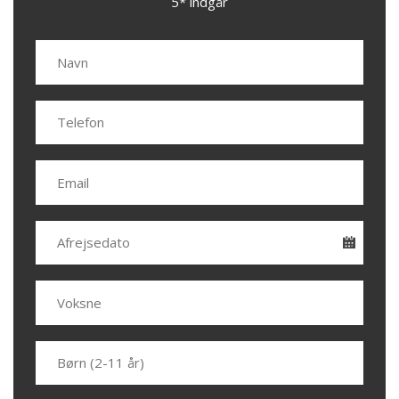
5* indgår