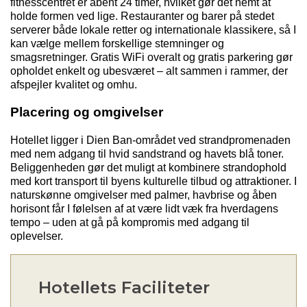
fitnesscentret er åbent 24 timer, hvilket gør det nemt at
holde formen ved lige. Restauranter og barer på stedet
serverer både lokale retter og internationale klassikere, så I
kan vælge mellem forskellige stemninger og
smagsretninger. Gratis
WiFi
overalt og gratis parkering gør
opholdet enkelt og ubesværet – alt sammen i rammer, der
afspejler kvalitet og omhu.
Placering og omgivelser
Hotellet ligger i
Dien
Ban-området ved strandpromenaden
med nem adgang til hvid sandstrand og havets blå toner.
Beliggenheden gør det muligt at kombinere strandophold
med kort transport til byens kulturelle tilbud og attraktioner. I
naturskønne omgivelser med palmer, havbrise og åben
horisont får I følelsen af at være lidt væk fra hverdagens
tempo – uden at gå på kompromis med adgang til
oplevelser.
Hotellets Faciliteter