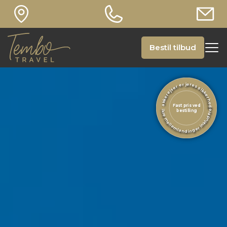
Bestil tilbud
Pakkerejser er jeres sikkerhed
Fast pris ved
Sikre mellemlandinger inkluderet
bestilling