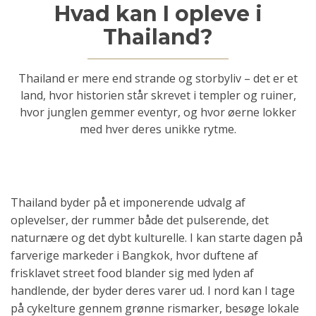
Thailand?
Thailand er mere end strande og storbyliv – det er et
land, hvor historien står skrevet i templer og ruiner,
hvor junglen gemmer eventyr, og hvor øerne lokker
med hver deres unikke rytme.
Thailand byder på et imponerende udvalg af
oplevelser, der rummer både det pulserende, det
naturnære og det dybt kulturelle. I kan starte dagen på
farverige markeder i Bangkok, hvor duftene af
frisklavet street food blander sig med lyden af
handlende, der byder deres varer ud. I nord kan I tage
på cykelture gennem grønne rismarker, besøge lokale
landsbyer og opleve et mere traditionelt Thailand.
Langs kysterne venter dykning og snorkling blandt