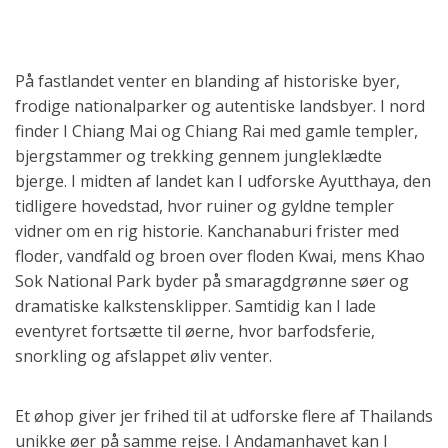
På fastlandet venter en blanding af historiske byer,
frodige nationalparker og autentiske landsbyer. I nord
finder I Chiang Mai og Chiang Rai med gamle templer,
bjergstammer og trekking gennem jungleklædte
bjerge. I midten af landet kan I udforske Ayutthaya, den
tidligere hovedstad, hvor ruiner og gyldne templer
vidner om en rig historie. Kanchanaburi frister med
floder, vandfald og broen over floden Kwai, mens Khao
Sok National Park byder på smaragdgrønne søer og
dramatiske kalkstensklipper. Samtidig kan I lade
eventyret fortsætte til øerne, hvor barfodsferie,
snorkling og afslappet øliv venter.
Et øhop giver jer frihed til at udforske flere af Thailands
unikke øer på samme rejse. I Andamanhavet kan I
starte på Phuket, sejle videre til det afslappede Koh