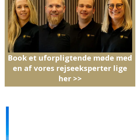
Book et uforpligtende møde med
en af vores rejseeksperter lige
her >>