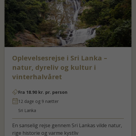
Oplevelsesrejse i Sri Lanka –
natur, dyreliv og kultur i
vinterhalvåret
Fra
18.90
kr.
pr. person
12 dage og 9 nætter
Sri Lanka
En sanselig rejse gennem Sri Lankas vilde natur,
rige historie og varme kystliv