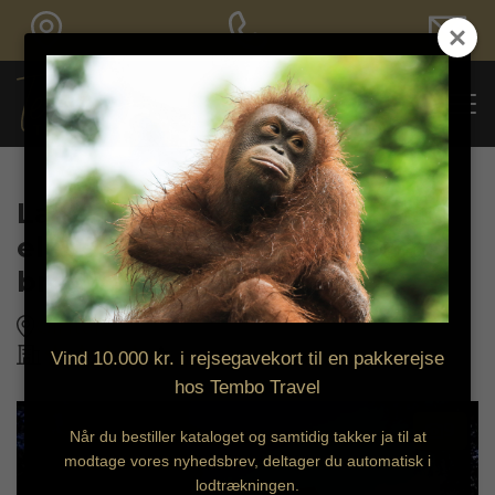
Bestil tilbud
Lavendish Lake Hotel – Rolig
elegance ved Victoriasøens
bred
Giritale
Vind 10.000 kr. i rejsegavekort til en pakkerejse
hos Tembo Travel
9
Når du bestiller kataloget og samtidig takker ja til at
modtage vores nyhedsbrev, deltager du automatisk i
lodtrækningen.