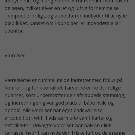
indbydende, og mange opholdsrum vender mod haven
og søen, hvilket giver en let og luftig fornemmelse.
Tempoet er roligt, og atmosfæren indbyder til at nyde
øjeblikket, uanset om I opholder jer indendørs eller
udenfor.
Værelser
Værelserne er rummelige og indrettet med fokus på
komfort og funktionalitet. Farverne er holdt i rolige
nuancer, som understøtter den afslappede stemning,
og indretningen giver god plads til både hvile og
ophold. Alle værelser har eget badeværelse,
aircondition, wi-fi, fladskærms-tv samt kaffe- og
tefaciliteter. Udvalgte værelser har balkon eller
terrasse, hvor I kan nyde den friske luft og de grønne