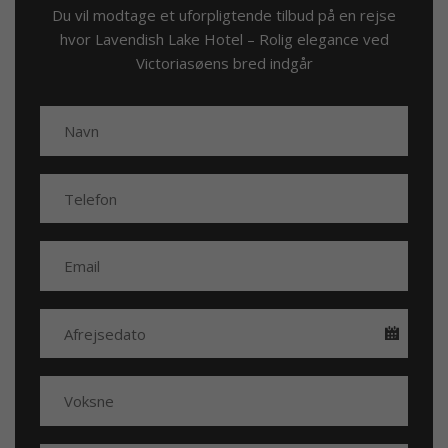
Du vil modtage et uforpligtende tilbud på en rejse
hvor Lavendish Lake Hotel – Rolig elegance ved
Victoriasøens bred indgår