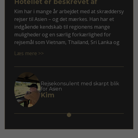
Hotellet er beskrevet af
Kim har i mange år arbejdet med at skræddersy
rejser til Asien – og det mærkes. Han har et
indgående kendskab til regionens mange
muligheder og en særlig forkærlighed for
rejsemål som Vietnam, Thailand, Sri Lanka og
ikke mindst Japan.
Læs mere >>
Med Kim som rådgiver får du en personlig
tilgang, hvor dine ønsker mødes med faglig
indsigt og overblik. Han er god til at spotte,
hvad der giver mening for netop dig – uanset
Rejsekonsulent med skarpt blik
for Asien
om du søger autentiske oplevelser, høj
Kim
komfort eller en blanding af begge dele.