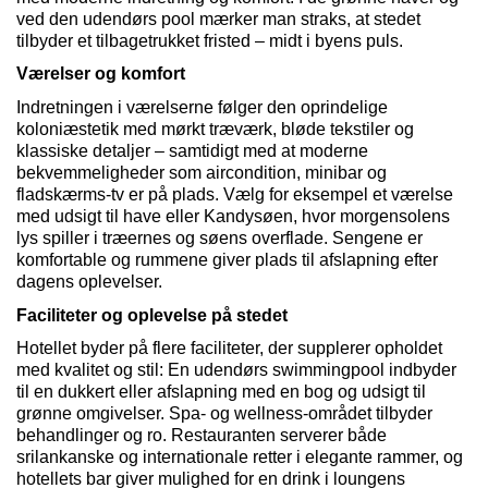
ved den udendørs pool mærker man straks, at stedet
tilbyder et tilbagetrukket fristed – midt i byens puls.
Værelser og komfort
Indretningen i værelserne følger den oprindelige
kolon
iæs
tetik med mørkt træværk, bløde tekstiler og
klassiske detaljer – samtidigt med at moderne
bekvemmeligheder som aircondition, minibar og
fladskærms
-tv er på pla
ds. Vælg
for eksempel et værelse
med udsigt til have eller
Kandy
søen
, hvor morgensolens
lys spiller i træernes og søens overflade. Sengene er
komfortable og rummene giver plads til afslapning efter
dagens oplevelser.
Faciliteter og oplevelse på stedet
Hotellet byder på flere faciliteter, der supplerer opholdet
med kvalitet og stil: En udendørs swimmingpool indbyder
til en dukkert eller afslapning med en bog og udsigt til
grønne omgivelser. Spa- og wellness-området tilbyder
behandlinger og ro. Restauranten serverer både
srilankanske og internationale retter i elegante rammer, og
hotellets bar giver mulighed for en drink i loungens