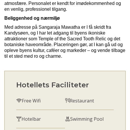
atmosfære. Personalet er kendt for imødekommenhed og
en venlig, professionel tilgang.
Beliggenhed og nærmiljø
Med ad
resse på
Sangaraja
Ma
watha
er
I få skridt fra
Kandy
søen
, og I har let adgang til byens ikoniske
attraktioner som Temple of the
Sacred
Tooth
Relic
og det
botaniske
haveområde
. Placeringen gør, at I kan gå ud og
opleve byens kultur, caféer og markeder –
og vende t
ilbage
til e
t st
ed med ro og charme.
Hotellets Faciliteter
Free Wifi
Restaurant
Hotelbar
Swimming Pool