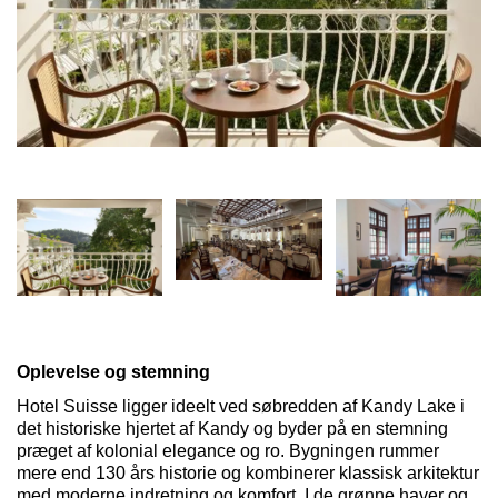
Oplevelse og stemning
Hotel Suisse ligg
er ideelt ved søbredden af
Kandy
Lake i
det historiske hjertet
af
Kandy
og byder på en stemning
præget
af ko
lon
ial
elegance og ro. Bygningen rummer
mere end 130 års historie og kombinerer klassisk arkitektur
med moderne indretning og komfort. I de grønne haver og