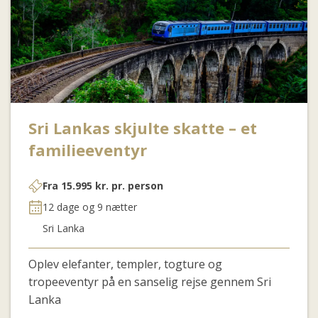
Sri Lankas skjulte skatte – et
familieeventyr
Fra
15.995
kr.
pr. person
12 dage og 9 nætter
Sri Lanka
Oplev elefanter, templer, togture og
tropeeventyr på en sanselig rejse gennem Sri
Lanka