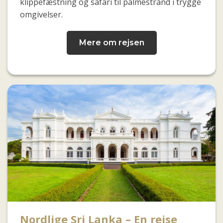
klippefæstning og safari til palmestrand i trygge
omgivelser.
Mere om rejsen
Nordlige Sri Lanka – En rejse