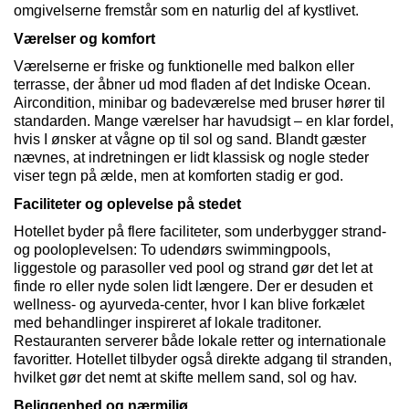
omgivelserne fremstår som en naturlig del af kystlivet.
Værelser og komfort
Værelserne er friske og funktionelle med balkon eller
terrasse, der åbner ud mod fladen af det Indiske Ocean.
Aircondition, minibar og badeværelse med bruser hører til
standarden. Mange værelser har havudsigt – en klar fordel,
hvis I ønsker at vågne op til sol og sand. Blandt gæster
nævnes, at indretningen er lidt klassisk og nogle steder
viser tegn på ælde, men at komforten stadig er god.
Faciliteter og oplevelse på stedet
Hotellet byder på flere faciliteter, som underbygger strand-
og
pooloplevelsen
: To udendørs swimmingpools,
liggestole og parasoller ved pool og strand gør det let at
finde ro eller nyde solen lidt længere. Der er desuden et
wellness- og
ayurveda
-center, hvor I kan blive forkælet
med behandlinger inspireret af lokale
traditoner
.
Restauranten serverer både lokale retter og internationale
favoritter. Hotellet tilbyder også direkte adgang til stranden,
hvilket gør det nemt at skifte mellem sand, sol og hav.
Beliggenhed og nærmiljø