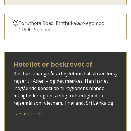
Poruthota Road, Eththukala, Negombo
11500, Sri Lanka
Hotellet er beskrevet af
Kim har i mange år arbejdet med at skræddersy
rejser til Asien – og det mærkes. Han har et
indgående kendskab til regionens mange
muligheder og en særlig forkærlighed for
rejsemål som Vietnam, Thailand, Sri Lanka og
ikke mindst Japan.
Læs mere >>
Med Kim som rådgiver får du en personlig
tilgang, hvor dine ønsker mødes med faglig