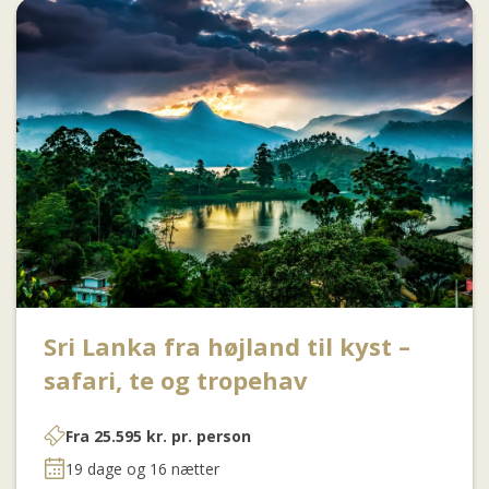
Sri Lanka fra højland til kyst –
safari, te og tropehav
Fra
25.595
kr.
pr. person
19 dage og 16 nætter