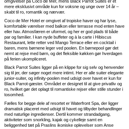
omgivelser på Coco de Mer, mens Black
Parrot
Suites er et
mere eksklusivt område kun for voksne og unge over 14 år –
skabt til ro, romantik og nærvær.
Coco de Mer Hotel er omgivet af tropiske haver og har lyse,
komfortable værelser med balkon eller terrasse mod enten have
eller hav. Atmosfæren er uformel, og her er god plads til både
par og familier. I kan nyde buffeter og à la carte i Hibiscus
Restaurant, lette retter ved Mango
Terrace
eller en cocktail i
baren, mens børnene leger ved poolen. En børnepool gør det
nemt at rejse med børn, og det fleksible køkken gør hverdagen
på ferien ukompliceret.
Black
Parrot
Suites ligger på en klippe for sig selv og henvender
sig til jer, der søger noget mere intimt. Her er alle suiter elegante
junior-suiter, og
infinity
-poolen med udsigt over havet er kun for
Black
Parrot
-gæster. Området er designet til at give privatliv og
ro, hvilket gør det oplagt til romantiske rejser eller stille stunder i
tosomhed.
Fælles for begge dele af resortet er Waterfront Spa, der ligger
dramatisk placeret med udsigt til havet og tilbyder behandlinger
med naturlige ingredienser. Dertil kommer strandadgang,
aktiviteter som snorkling, kajak og cykelleje samt en
beliggenhed tæt på
Praslins
ikoniske oplevelser som Anse