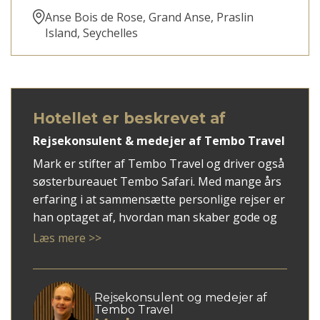
Anse Bois de Rose, Grand Anse, Praslin
Island, Seychelles
Hotellet er beskrevet af
Rejsekonsulent & medejer af Tembo Travel
Mark er stifter af Tembo Travel og driver også
søsterbureauet Tembo Safari. Med mange års
erfaring i at sammensætte personlige rejser er
han optaget af, hvordan man skaber gode og
meningsfulde ferieforløb – uden stress og med
Læs mere >>
plads til både indhold og ro.
Hos Tembo Travel står Mark for den daglige
drift og har fokus på kvalitet i både rådgivning,
Rejsekonsulent og medejer af
samarbejde og service.
Tembo Travel