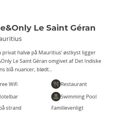
e&Only Le Saint Géran
uritius
 privat halvø på Mauritius’ østkyst ligger
Only Le Saint Géran omgivet af Det Indiske
ns blå nuancer, blødt…
ree Wifi
Restaurant
otelbar
Swimming Pool
på strand
Familievenligt