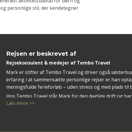
 generøst aktivitetsudbud for børn og
 og personlige stil, der kendetegner
Rejsen er beskrevet af
Rejsekonsulent & medejer af Tembo Travel
Mark er stifter af Tembo Travel og driver også søster
erfaring i at sammensætte personlige rejser er han opt
meningsfulde ferieforløb – uden stress og med plads til 
Hos Tembo Travel står Mark for den daglige drift og har 
Læs mere >>
samarbejde og service.