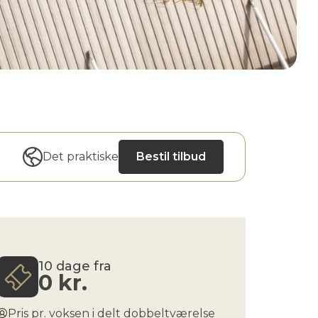
Det praktiske
Bestil tilbud
10 dage fra
0
kr.
Pris pr. voksen i delt dobbeltværelse