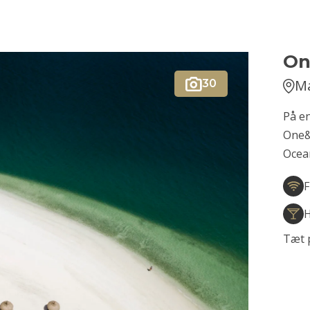
On
Ma
30
På en
One&
Ocea
F
H
Tæt 