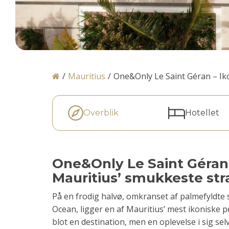
/
Mauritius
/
One&Only Le Saint Géran – Ik
Overblik
Hotellet
One&Only Le Saint Géran 
Mauritius’ smukkeste st
På en frodig halvø, omkranset af palmefyldte 
Ocean, ligger en af Mauritius’ mest ikoniske p
blot en destination, men en oplevelse i sig selv 