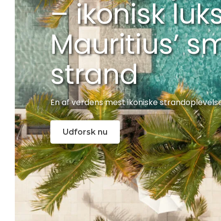
– ikonisk luk
Mauritius’ s
strand
En af verdens mest ikoniske strandoplevelse
Udforsk nu