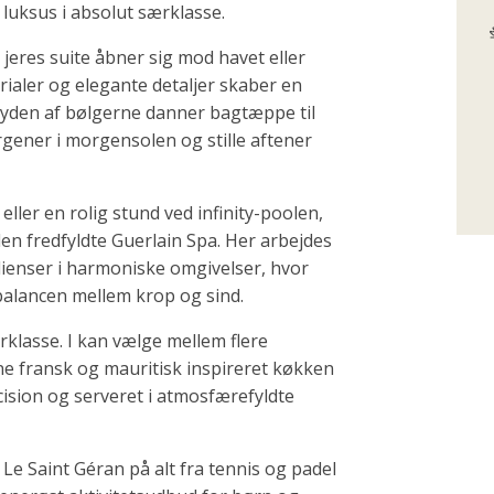
 luksus i absolut særklasse.
r jeres suite åbner sig mod havet eller
erialer og elegante detaljer skaber en
lyden af bølgerne danner bagtæppe til
rgener i morgensolen og stille aftener
ller en rolig stund ved infinity-poolen,
den fredfyldte Guerlain Spa. Her arbejdes
edienser i harmoniske omgivelser, hvor
balancen mellem krop og sind.
rklasse. I kan vælge mellem flere
ne fransk og mauritisk inspireret køkken
æcision og serveret i atmosfærefyldte
Le Saint Géran på alt fra tennis og padel