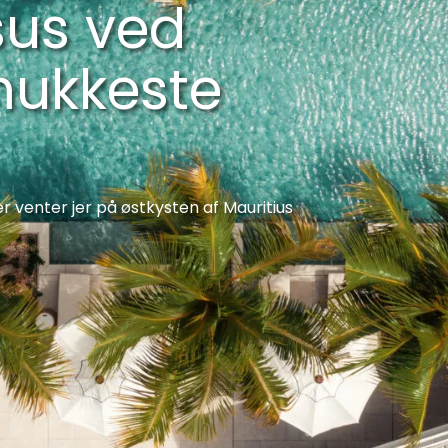
sus ved
mukkeste
r venter jer på østkysten af Mauritius