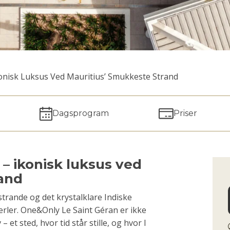
onisk Luksus Ved Mauritius’ Smukkeste Strand
Dagsprogram
Priser
– ikonisk luksus ved
rand
strande og det krystalklare Indiske
erler. One&Only Le Saint Géran er ikke
– et sted, hvor tid står stille, og hvor I