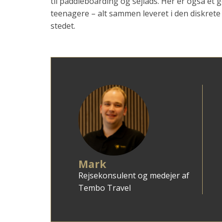
til paddleboarding og sejlads. Her er også et
teenagere – alt sammen leveret i den diskrete
stedet.
Mark
Rejsekonsulent og medejer af
Tembo Travel