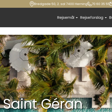
Bredgade 50, 2. sal 7400 Herning
70 60 35 55
Rejsemål
Rejseforslag
B
 Saint Géran