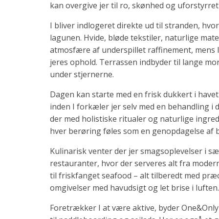
kan overgive jer til ro, skønhed og uforstyrret
I bliver indlogeret direkte ud til stranden, hvo
lagunen. Hvide, bløde tekstiler, naturlige mat
atmosfære af underspillet raffinement, mens 
jeres ophold. Terrassen indbyder til lange mo
under stjernerne.
Dagen kan starte med en frisk dukkert i havet e
inden I forkæler jer selv med en behandling i 
der med holistiske ritualer og naturlige ingr
hver berøring føles som en genopdagelse af 
Kulinarisk venter der jer smagsoplevelser i sæ
restauranter, hvor der serveres alt fra moder
til friskfanget seafood – alt tilberedt med pr
omgivelser med havudsigt og let brise i luften.
Foretrækker I at være aktive, byder One&Only 