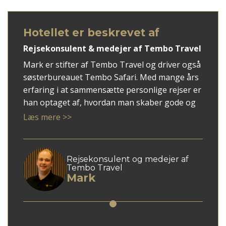
Hotellet er beskrevet af
Rejsekonsulent & medejer af Tembo Travel
Mark er stifter af Tembo Travel og driver også
søsterbureauet Tembo Safari. Med mange års
erfaring i at sammensætte personlige rejser er
han optaget af, hvordan man skaber gode og
meningsfulde ferieforløb – uden stress og med
Læs mere >>
plads til både indhold og ro.
Hos Tembo Travel står Mark for den daglige
drift og har fokus på kvalitet i både rådgivning,
Rejsekonsulent og medejer af
samarbejde og service.
Tembo Travel
Mark