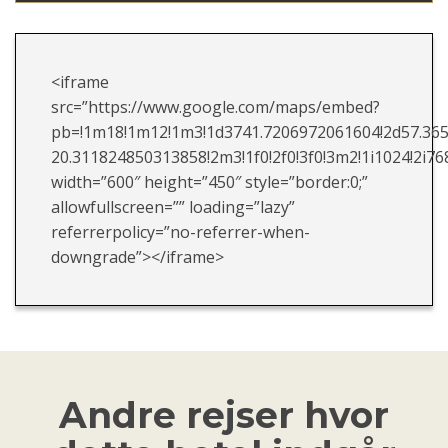
<iframe
src=”https://www.google.com/maps/embed?
pb=!1m18!1m12!1m3!1d3741.7206972061604!2d57.36
20.311824850313858!2m3!1f0!2f0!3f0!3m2!1i1024!2
width=”600″ height=”450″ style=”border:0;”
allowfullscreen=”” loading=”lazy”
referrerpolicy=”no-referrer-when-
downgrade”></iframe>
Andre rejser hvor