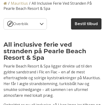
/
Mauritius
/
All Inclusive Ferie Ved Stranden På
Pearle Beach Resort & Spa
Overblik
Bestil tilbud
All inclusive ferie ved
stranden på Pearle Beach
Resort & Spa
Pearle Beach Resort & Spa ligger direkte ud til den
gyldne sandstrand i Flic en Flac – en af de mest
eftertragtede og solrige kyststrækninger på Mauritius.
Her får I ægte strandstemning, turkisblåt hav og
smukke solnedgange – alt sammen i en uformel
atmosfære med lokalt præg.
Opholdet er nu all inclusive, så I kan læne jer tilbage og