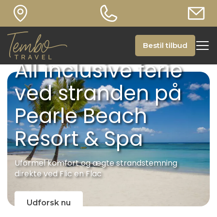
Bestil tilbud
All inclusive ferie
ved stranden på
Pearle Beach
Resort & Spa
Uformel komfort og ægte strandstemning
direkte ved Flic en Flac
Udforsk nu