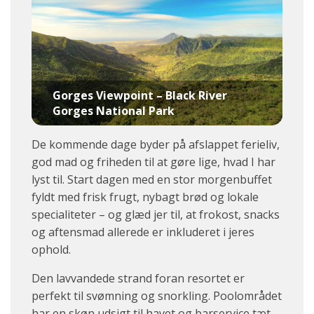
Gorges Viewpoint – Black River
Gorges National Park
De kommende dage byder på afslappet ferieliv,
god mad og friheden til at gøre lige, hvad I har
lyst til. Start dagen med en stor morgenbuffet
fyldt med frisk frugt, nybagt brød og lokale
specialiteter – og glæd jer til, at frokost, snacks
og aftensmad allerede er inkluderet i jeres
ophold.
Den lavvandede strand foran resortet er
perfekt til svømning og snorkling. Poolområdet
har en skøn udsigt til havet og barservice tæt