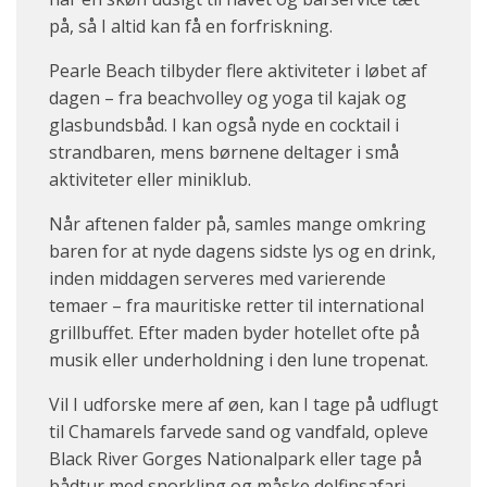
på, så I altid kan få en forfriskning.
Pearle Beach tilbyder flere aktiviteter i løbet af
dagen – fra beachvolley og yoga til kajak og
glasbundsbåd. I kan også nyde en cocktail i
strandbaren, mens børnene deltager i små
aktiviteter eller miniklub.
Når aftenen falder på, samles mange omkring
baren for at nyde dagens sidste lys og en drink,
inden middagen serveres med varierende
temaer – fra mauritiske retter til international
grillbuffet. Efter maden byder hotellet ofte på
musik eller underholdning i den lune tropenat.
Vil I udforske mere af øen, kan I tage på udflugt
til Chamarels farvede sand og vandfald, opleve
Black River Gorges Nationalpark eller tage på
bådtur med snorkling og måske delfinsafari.