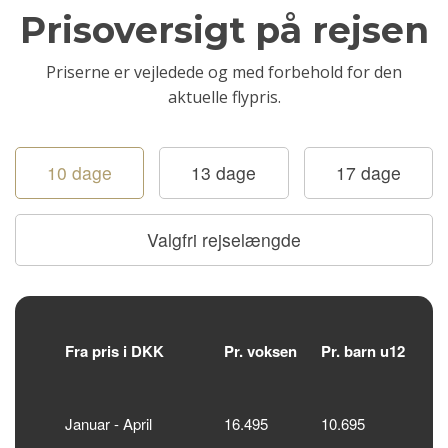
Prisoversigt på rejsen
Priserne er vejledede og med forbehold for den
aktuelle flypris.
10 dage
13 dage
17 dage
Valgfri rejselængde
Fra pris i DKK
Pr. voksen
Pr. barn u12 år
Januar - April
16.495
10.695