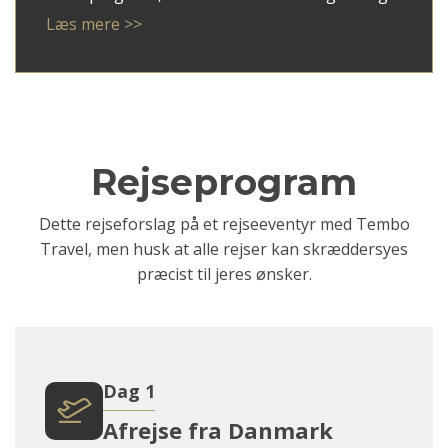
meningsfulde ferieforløb – uden stress og med
Læs mere >>
plads til både indhold og ro.
Hos Tembo Travel står Mark for den daglige
drift og har fokus på kvalitet i både rådgivning,
samarbejde og service.
Rejseprogram
Dette rejseforslag på et rejseeventyr med Tembo
Travel, men husk at alle rejser kan skræddersyes
præcist til jeres ønsker.
Dag 1
Afrejse fra Danmark