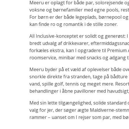
Meeru er oplagt for både par, solorejsende o
voksne og børnefamilier med egne pools, res
For børn er der både legeplads, børnepool og
kan finde ro og romantik i de stille zoner.
All Inclusive-konceptet er solidt og generøst: I
bredt udvalg af drikkevarer, eftermiddagssnacks
forkæles ekstra, kan I opgradere til Premium A
roomservice, minibar med snacks og adgang til
Meeru byder på et væld af oplevelser både ove
snorkle direkte fra stranden, tage på bådture ti
vand, spille golf, tennis og meget mere. Reso
behandlinger i åbne pavilloner med havudsigt,
Med sin lette tilgængelighed, solide standard 
valg for jer, der søger ægte Maldiverne-ste
rammer – uanset om I rejser som par, med børn