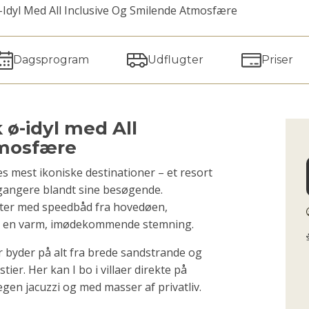
-Idyl Med All Inclusive Og Smilende Atmosfære
Dagsprogram
Udflugter
Priser
 ø-idyl med All
tmosfære
s mest ikoniske destinationer – et resort
ngangere blandt sine besøgende.
tter med speedbåd fra hovedøen,
g en varm, imødekommende stemning.
er byder på alt fra brede sandstrande og
tier. Her kan I bo i villaer direkte på
gen jacuzzi og med masser af privatliv.