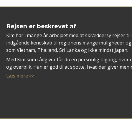
Rejsen er beskrevet af
Kim har i mange år arbejdet med at skræddersy rejser til
indgående kendskab til regionens mange muligheder og 
som Vietnam, Thailand, Sri Lanka og ikke mindst Japan.
Med Kim som rådgiver får du en personlig tilgang, hvor 
og overblik. Han er god til at spotte, hvad der giver me
autentiske oplevelser, høj komfort eller en blanding af b
Læs mere >>