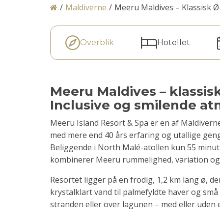
/
Maldiverne
/
Meeru Maldives – Klassisk Ø
Overblik
Hotellet
Meeru Maldives – klassisk
Inclusive og smilende a
Meeru Island Resort & Spa er en af Maldiverne
med mere end 40 års erfaring og utallige ge
Beliggende i North Malé-atollen kun 55 minu
kombinerer Meeru rummelighed, variation o
Resortet ligger på en frodig, 1,2 km lang ø, d
krystalklart vand til palmefyldte haver og små s
stranden eller over lagunen – med eller uden e