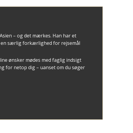
 Asien – og det mærkes. Han har et
en særlig forkærlighed for rejsemål
dine ønsker mødes med faglig indsigt
ning for netop dig – uanset om du søger
egge dele.