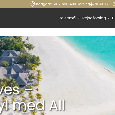
Bredgade 50, 2. sal 7400 Herning
70 60 35 55
Rejsemål
Rejseforslag
B
ves –
yl med All