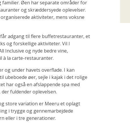
g familier. Øen har separate områder for
tauranter og skræddersyede oplevelser.
 organiserede aktiviteter, mens voksne
 får adgang til flere buffetrestauranter, et
 og forskellige aktiviteter. Vil I
ll Inclusive og nyde bedre vine,
 à la carte-restauranter.
r og under havets overflade. I kan
l ubeboede øer, sejle i kajak i det rolige
rtet har også en afslappende spa med
 der fuldender oplevelsen.
og store variation er Meeru et oplagt
mning i trygge og gennemarbejdede
 eller i tre generationer.