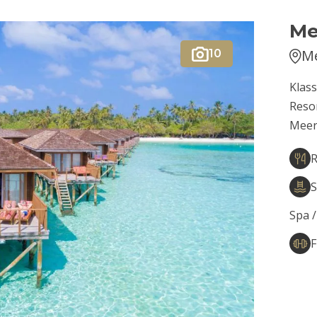
Me
Me
10
Klas
Resor
Meer
R
S
Spa /
F