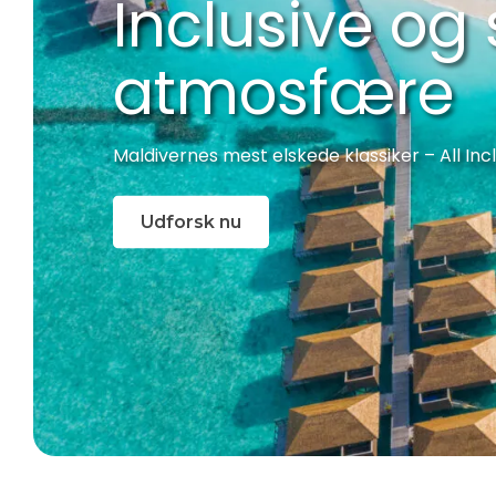
Inclusive og
atmosfære
Maldivernes mest elskede klassiker – All Incl
Udforsk nu