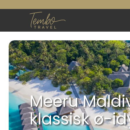
Meeru Maldi
klassisk ø-id