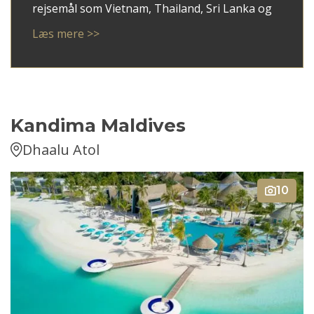
rejsemål som Vietnam, Thailand, Sri Lanka og
ikke mindst Japan.
Læs mere >>
Med Kim som rådgiver får du en personlig
tilgang, hvor dine ønsker mødes med faglig
indsigt og overblik. Han er god til at spotte,
hvad der giver mening for netop dig – uanset
om du søger autentiske oplevelser, høj
Kandima Maldives
komfort eller en blanding af begge dele.
Dhaalu Atol
10