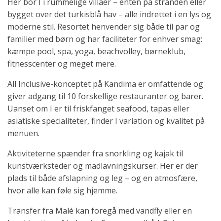
Her bor I i rummelige villaer – enten på stranden eller
bygget over det turkisblå hav – alle indrettet i en lys og
moderne stil. Resortet henvender sig både til par og
familier med børn og har faciliteter for enhver smag:
kæmpe pool, spa, yoga, beachvolley, børneklub,
fitnesscenter og meget mere.
All Inclusive-konceptet på Kandima er omfattende og
giver adgang til 10 forskellige restauranter og barer.
Uanset om I er til friskfanget seafood, tapas eller
asiatiske specialiteter, finder I variation og kvalitet på
menuen.
Aktiviteterne spænder fra snorkling og kajak til
kunstværksteder og madlavningskurser. Her er der
plads til både afslapning og leg – og en atmosfære,
hvor alle kan føle sig hjemme.
Transfer fra Malé kan foregå med vandfly eller en