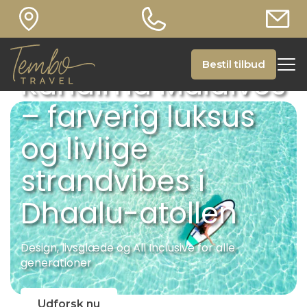
Bestil tilbud
Kandima Maldives
– farverig luksus
og livlige
strandvibes i
Dhaalu-atollen
Design, livsglæde og All Inclusive for alle
generationer
Udforsk nu