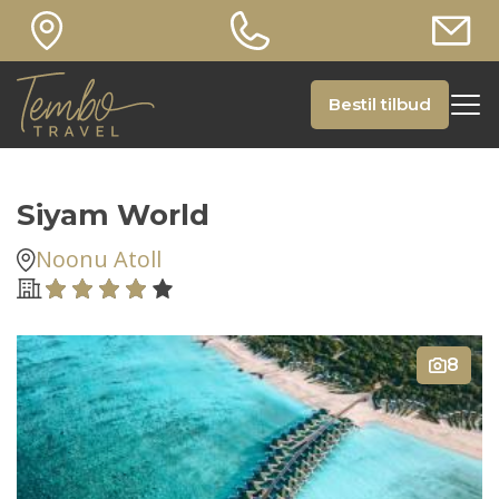
Bestil tilbud
Siyam World
Noonu Atoll
8