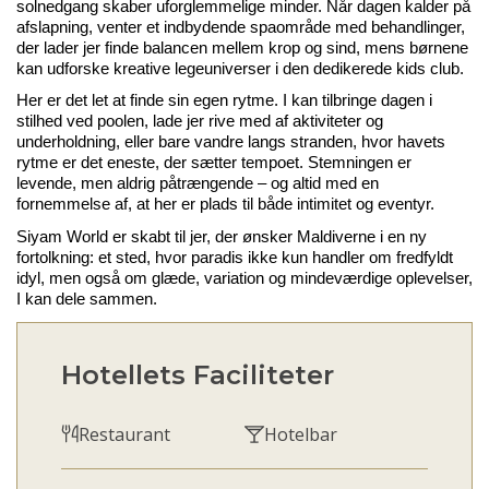
solnedgang skaber uforglemmelige minder. Når dagen kalder på
afslapning, venter et indbydende spaområde med behandlinger,
der lader jer finde balancen mellem krop og sind, mens børnene
kan udforske kreative legeuniverser i den dedikerede kids
club
.
Her er det let at finde sin egen rytme. I kan tilbringe dagen i
stilhed ved poolen, lade jer rive med af aktiviteter og
underholdning, eller bare vandre langs stranden, hvor havets
rytme er det eneste, der sætter tempoet. Stemningen er
levende, men aldrig påtrængende – og altid med en
fornemmelse af, at her er plads til både intimitet og eventyr.
Siyam
World er skabt til jer, der ønsker Maldiverne i en ny
fortolkning: et sted, hvor paradis ikke kun handler om fredfyldt
idyl, men også om glæde, variation og mindeværdige oplevelser,
I kan dele sammen.
Hotellets Faciliteter
Restaurant
Hotelbar