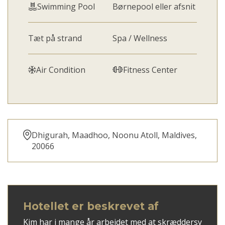
Swimming Pool
Børnepool eller afsnit
Tæt på strand
Spa / Wellness
Air Condition
Fitness Center
Dhigurah, Maadhoo, Noonu Atoll, Maldives,
20066
Hotellet er beskrevet af
Kim har i mange år arbejdet med at skræddersy