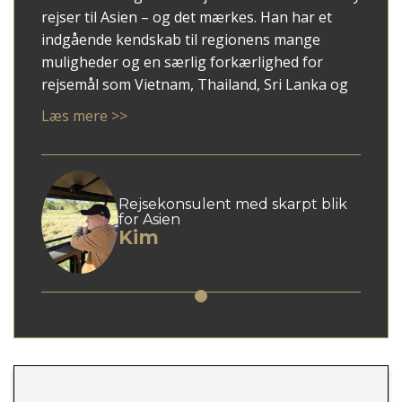
rejser til Asien – og det mærkes. Han har et
indgående kendskab til regionens mange
muligheder og en særlig forkærlighed for
rejsemål som Vietnam, Thailand, Sri Lanka og
ikke mindst Japan.
Læs mere >>
Med Kim som rådgiver får du en personlig
tilgang, hvor dine ønsker mødes med faglig
indsigt og overblik. Han er god til at spotte,
hvad der giver mening for netop dig – uanset
Rejsekonsulent med skarpt blik
for Asien
om du søger autentiske oplevelser, høj
Kim
komfort eller en blanding af begge dele.