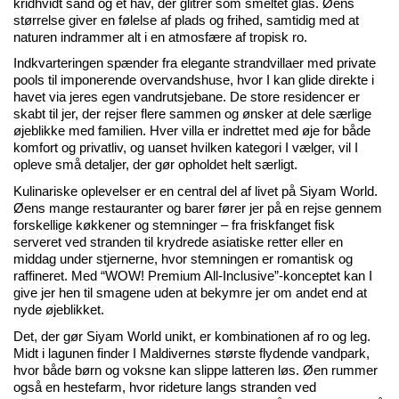
kridhvidt sand og et hav, der glitrer som smeltet glas. Øens
størrelse giver en følelse af plads og frihed, samtidig med at
naturen indrammer alt i en atmosfære af tropisk ro.
Indkvarteringen spænder fra elegante strandvillaer med private
pools til imponerende overvandshuse, hvor I kan glide direkte i
havet via jeres egen vandrutsjebane. De store
residencer
er
skabt til jer, der rejser flere sammen og ønsker at dele særlige
øjeblikke med familien. Hver villa er indrettet med øje for både
komfort og privatliv, og uanset hvilken kategori I vælger, vil I
opleve små detaljer, der gør opholdet helt særligt.
Kulinariske oplevelser er en central del af livet på
Siyam
World.
Øens mange restauranter og barer fører jer på en rejse gennem
forskellige køkkener og stemninger – fra friskfanget fisk
serveret ved stranden til krydrede asiatiske retter eller en
middag under stjernerne, hvor stemningen er romantisk og
raffineret. Med “WOW! Premium All-Inclusive”-konceptet kan I
give jer hen til smagene uden at bekymre jer om andet end at
nyde øjeblikket.
Det, der gør
Siyam
World unikt, er kombinationen af ro og leg.
Midt i lagunen finder I Maldivernes største flydende vandpark,
hvor både børn og voksne kan slippe latteren løs. Øen rummer
også en hestefarm, hvor rideture langs stranden ved