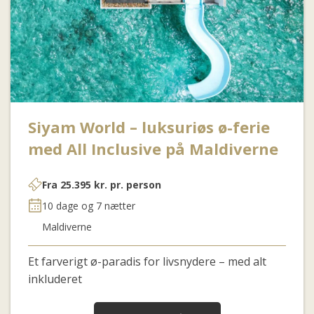
Siyam World – luksuriøs ø-ferie
med All Inclusive på Maldiverne
Fra
25.395
kr.
pr. person
10 dage og 7 nætter
Maldiverne
Et farverigt ø-paradis for livsnydere – med alt
inkluderet