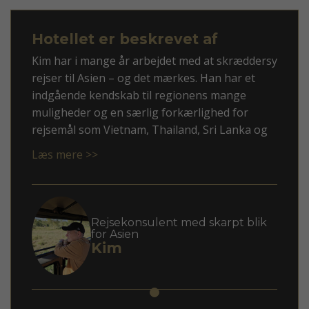
Hotellet er beskrevet af
Kim har i mange år arbejdet med at skræddersy
rejser til Asien – og det mærkes. Han har et
indgående kendskab til regionens mange
muligheder og en særlig forkærlighed for
rejsemål som Vietnam, Thailand, Sri Lanka og
ikke mindst Japan.
Læs mere >>
Med Kim som rådgiver får du en personlig
tilgang, hvor dine ønsker mødes med faglig
indsigt og overblik. Han er god til at spotte,
hvad der giver mening for netop dig – uanset
Rejsekonsulent med skarpt blik
for Asien
om du søger autentiske oplevelser, høj
Kim
komfort eller en blanding af begge dele.