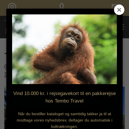
Bestil tilbud
Terrapuri Heritage Village
Terengganu
Vind 10.000 kr. i rejsegavekort til en pakkerejse
9
hos Tembo Travel
Når du bestiller kataloget og samtidig takker ja til at
modtage vores nyhedsbrev, deltager du automatisk i
lodtrækningen.