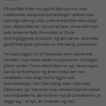
På området finder du også et lille spa-hus, hvor
traditionelle malaysiske behandlinger udføres med
naturlige olier og urter, samt et bibliotek med udsigt
over vådområderne – et sted at læse, skrive eller blot
lade tankerne flyde. Personalet er fra de
omkringliggende landsbyer, og den varme, uformelle
gæstfrihed giver opholdet en helt særlig autenticitet.
Terrapuri ligger i et af Malaysias mest uspolerede
områder, hvor havet møder mangroverne. Om dagen
glitrer vandet i Setiu-vådområderne, og i skumringen
kan du se fiskehejrer og ørne kredse lavt over
vandfladen. Ikke langt herfra ligger små
fiskerlandsbyer, hvor livet stadig leves i takt med
tidevandet, og i sæsonen (maj–oktober) kan du opleve
havskildpadderne, der kommer ind på strandene for at
lægge æg – et syn, der brænder sig fast.