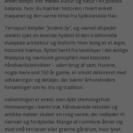
andet tempo. Her mødes kultur og natur i en poetisk
balance, hvor du mærker historien i hvert enkelt
træpanel og den varme brise fra Sydkinesiske Hav.
Terrapuri betyder
”jordens by”
, og navnet afspejler
stedets sjæl: en levende hyldest til den traditionelle
malajiske arkitektur og livsform. Hver bolig er et ægte,
historisk træhus, flyttet hertil fra landsbyer i det østlige
Malaysia og nænsomt genopført med klassiske
håndværksteknikker – uden brug af søm. Husene,
nogle mere end 150 år gamle, er smukt dekoreret med
udskæringer og detaljer, der bærer århundreders
fortællinger om liv, tro og tradition.
Indretningen er enkel, men dybt stemningsfuld.
Himmesenge i mørkt træ, håndvævede tekstiler og
antikke møbler skaber en rolig varme, der indbyder til
nærvær og fordybelse. Mange af rummene åbner sig
mod små terrasser eller grønne gårdrum, hvor lyset