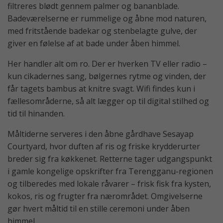
filtreres blødt gennem palmer og bananblade.
Badeværelserne er rummelige og åbne mod naturen,
med fritstående badekar og stenbelagte gulve, der
giver en følelse af at bade under åben himmel.
Her handler alt om ro. Der er hverken TV eller radio –
kun cikadernes sang, bølgernes rytme og vinden, der
får tagets bambus at knitre svagt. Wifi findes kun i
fællesområderne, så alt lægger op til digital stilhed og
tid til hinanden.
Måltiderne serveres i den åbne gårdhave Sesayap
Courtyard, hvor duften af ris og friske krydderurter
breder sig fra køkkenet. Retterne tager udgangspunkt
i gamle kongelige opskrifter fra Terengganu-regionen
og tilberedes med lokale råvarer – frisk fisk fra kysten,
kokos, ris og frugter fra nærområdet. Omgivelserne
gør hvert måltid til en stille ceremoni under åben
himmel.