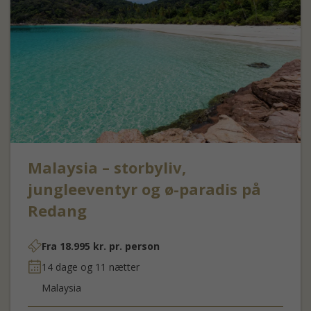
Malaysia – storbyliv,
jungleeventyr og ø-paradis på
Redang
Fra
18.995
kr.
pr. person
14 dage og 11 nætter
Malaysia