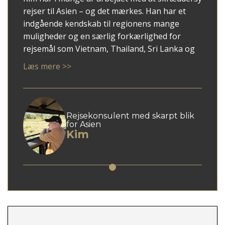
rejser til Asien – og det mærkes. Han har et
indgående kendskab til regionens mange
muligheder og en særlig forkærlighed for
rejsemål som Vietnam, Thailand, Sri Lanka og
ikke mindst Japan.
Læs mere >>
Med Kim som rådgiver får du en personlig
tilgang, hvor dine ønsker mødes med faglig
indsigt og overblik. Han er god til at spotte,
hvad der giver mening for netop dig – uanset
Rejsekonsulent med skarpt blik
for Asien
om du søger autentiske oplevelser, høj
Kim
komfort eller en blanding af begge dele.