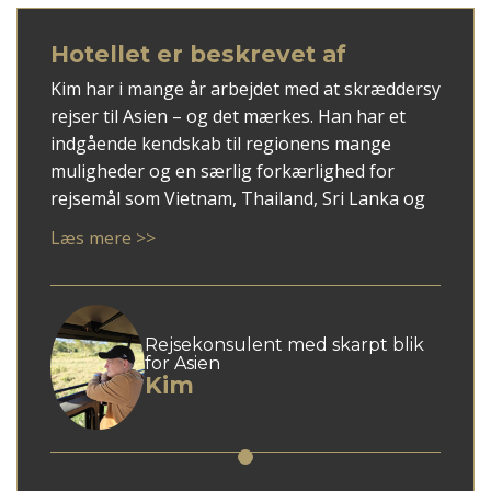
Hotellet er beskrevet af
Kim har i mange år arbejdet med at skræddersy
rejser til Asien – og det mærkes. Han har et
indgående kendskab til regionens mange
muligheder og en særlig forkærlighed for
rejsemål som Vietnam, Thailand, Sri Lanka og
ikke mindst Japan.
Læs mere >>
Med Kim som rådgiver får du en personlig
tilgang, hvor dine ønsker mødes med faglig
indsigt og overblik. Han er god til at spotte,
hvad der giver mening for netop dig – uanset
Rejsekonsulent med skarpt blik
for Asien
om du søger autentiske oplevelser, høj
Kim
komfort eller en blanding af begge dele.