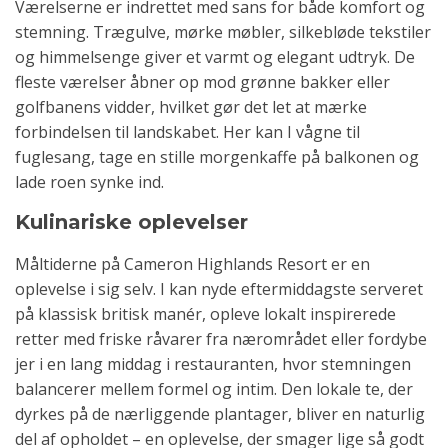
Værelserne er indrettet med sans for både komfort og
stemning. Trægulve, mørke møbler, silkebløde tekstiler
og himmelsenge giver et varmt og elegant udtryk. De
fleste værelser åbner op mod grønne bakker eller
golfbanens vidder, hvilket gør det let at mærke
forbindelsen til landskabet. Her kan I vågne til
fuglesang, tage en stille morgenkaffe på balkonen og
lade roen synke ind.
Kulinariske oplevelser
Måltiderne på Cameron Highlands Resort er en
oplevelse i sig selv. I kan nyde eftermiddagste serveret
på klassisk britisk manér, opleve lokalt inspirerede
retter med friske råvarer fra nærområdet eller fordybe
jer i en lang middag i restauranten, hvor stemningen
balancerer mellem formel og intim. Den lokale te, der
dyrkes på de nærliggende plantager, bliver en naturlig
del af opholdet – en oplevelse, der smager lige så godt