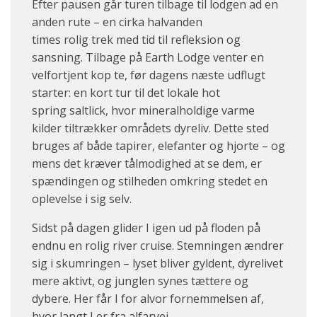
Efter pausen går turen tilbage til lodgen ad en
anden rute – en cirka halvanden
times rolig trek med tid til refleksion og
sansning. Tilbage på Earth Lodge venter en
velfortjent kop te, før dagens næste udflugt
starter: en kort tur til det lokale hot
spring saltlick, hvor mineralholdige varme
kilder tiltrækker områdets dyreliv. Dette sted
bruges af både tapirer, elefanter og hjorte – og
mens det kræver tålmodighed at se dem, er
spændingen og stilheden omkring stedet en
oplevelse i sig selv.
Sidst på dagen glider I igen ud på floden på
endnu en rolig river cruise. Stemningen ændrer
sig i skumringen – lyset bliver gyldent, dyrelivet
mere aktivt, og junglen synes tættere og
dybere. Her får I for alvor fornemmelsen af,
hvor langt I er fra alfarvej.