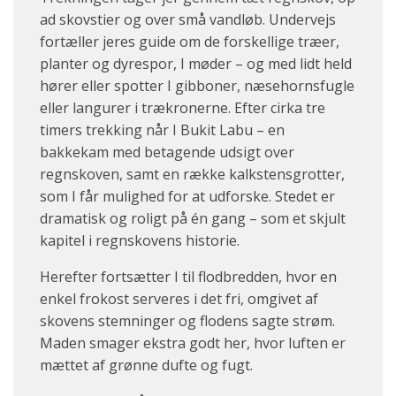
ad skovstier og over små vandløb. Undervejs
fortæller jeres guide om de forskellige træer,
planter og dyrespor, I møder – og med lidt held
hører eller spotter I gibboner, næsehornsfugle
eller langurer i trækronerne. Efter cirka tre
timers trekking når I Bukit Labu – en
bakkekam med betagende udsigt over
regnskoven, samt en række kalkstensgrotter,
som I får mulighed for at udforske. Stedet er
dramatisk og roligt på én gang – som et skjult
kapitel i regnskovens historie.
Herefter fortsætter I til flodbredden, hvor en
enkel frokost serveres i det fri, omgivet af
skovens stemninger og flodens sagte strøm.
Maden smager ekstra godt her, hvor luften er
mættet af grønne dufte og fugt.