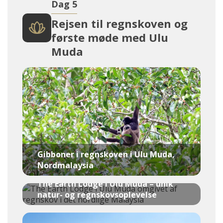
Dag 5
Rejsen til regnskoven og
første møde med Ulu
Muda
Gibboner i regnskoven i Ulu Muda,
Nordmalaysia
The Earth Lodge i Ulu Muda – unik
natur- og regnskovsoplevelse