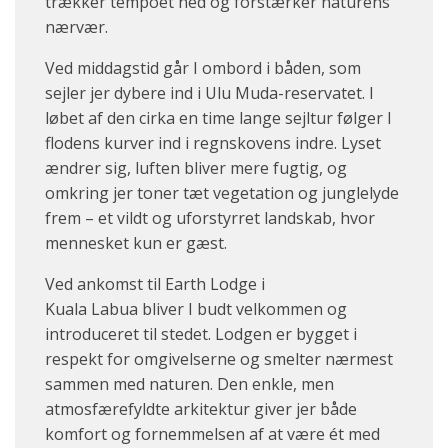
trækker tempoet ned og forstærker naturens
nærvær.
Ved middagstid går I ombord i båden, som
sejler jer dybere ind i Ulu Muda-reservatet. I
løbet af den cirka en time lange sejltur følger I
flodens kurver ind i regnskovens indre. Lyset
ændrer sig, luften bliver mere fugtig, og
omkring jer toner tæt vegetation og junglelyde
frem – et vildt og uforstyrret landskab, hvor
mennesket kun er gæst.
Ved ankomst til Earth Lodge i
Kuala Labua bliver I budt velkommen og
introduceret til stedet. Lodgen er bygget i
respekt for omgivelserne og smelter nærmest
sammen med naturen. Den enkle, men
atmosfærefyldte arkitektur giver jer både
komfort og fornemmelsen af at være ét med