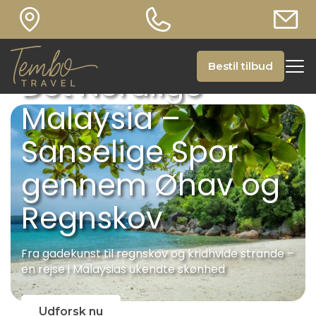
Bestil tilbud
Det Nordlige
Malaysia –
Sanselige Spor
gennem Øhav og
Regnskov
Fra gadekunst til regnskov og kridhvide strande –
en rejse i Malaysias ukendte skønhed
Udforsk nu