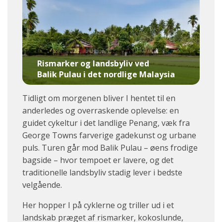
Rismarker og landsbyliv ved
Balik Pulau i det nordlige Malaysia
Tidligt om morgenen bliver I hentet til en
anderledes og overraskende oplevelse: en
guidet cykeltur i det landlige Penang, væk fra
George Towns farverige gadekunst og urbane
puls. Turen går mod Balik Pulau – øens frodige
bagside – hvor tempoet er lavere, og det
traditionelle landsbyliv stadig lever i bedste
velgående.
Her hopper I på cyklerne og triller ud i et
landskab præget af rismarker, kokoslunde,