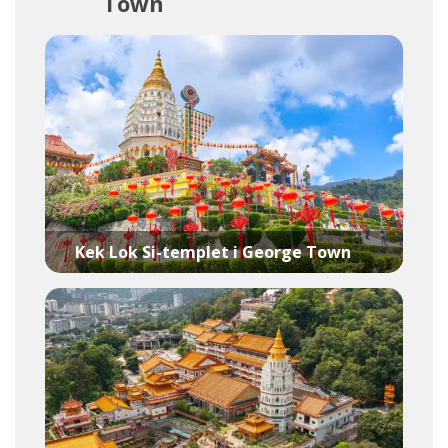
Town
Kek Lok Si-templet i George Town