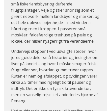
små fiskerlandsbyer og duftende
frugtplantager. Veje og stier snor sig som et
grønt netværk mellem landsbyer og marker, og
det hele opleves i øjenhøjde – med vinden i
håret og roen i kroppen. I passerer små
moskéer, faldefærdige træhuse på pæle og
lokale, der hilser nysgerrigt fra verandaerne.
Undervejs stopper I ved udvalgte steder, hvor
jeres guide deler små historier og indsigter om
livet på landet – og hvor I måske smager frisk
frugt eller ser, hvordan gummitræer tappes.
Ruten er nem og afslappet, og cyklingen varer
cirka 2,5 timer med rigeligt tid til pauser og
indtryk. Det er ikke en fysisk krævende tur,
men en sanselig rejse i et anderledes hjørne af
Penang.
Ved middagstid returnerer I til hotellet, hvor