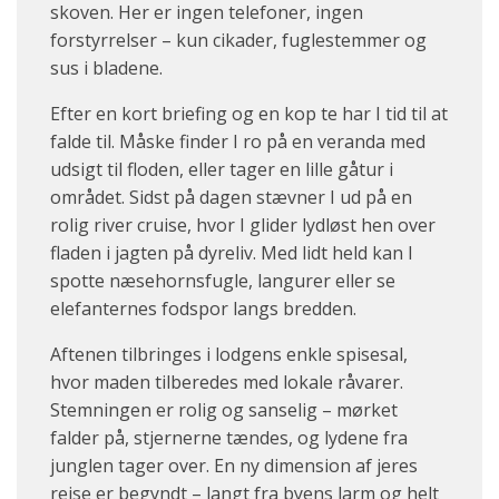
skoven. Her er ingen telefoner, ingen
forstyrrelser – kun cikader, fuglestemmer og
sus i bladene.
Efter en kort briefing og en kop te har I tid til at
falde til. Måske finder I ro på en veranda med
udsigt til floden, eller tager en lille gåtur i
området. Sidst på dagen stævner I ud på en
rolig river cruise, hvor I glider lydløst hen over
fladen i jagten på dyreliv. Med lidt held kan I
spotte næsehornsfugle, langurer eller se
elefanternes fodspor langs bredden.
Aftenen tilbringes i lodgens enkle spisesal,
hvor maden tilberedes med lokale råvarer.
Stemningen er rolig og sanselig – mørket
falder på, stjernerne tændes, og lydene fra
junglen tager over. En ny dimension af jeres
rejse er begyndt – langt fra byens larm og helt