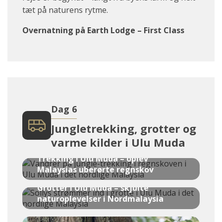
tæt på naturens rytme.
Overnatning på Earth Lodge – First Class
Dag 6
Jungletrekking, grotter og
varme kilder i Ulu Muda
Trekking i Ulu Muda – oplev
Malaysias uberørte regnskov
Grotter i Ulu Muda – skjulte
naturoplevelser i Nordmalaysia