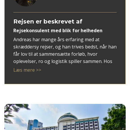
Rejsen er beskrevet af
Rejsekonsulent med blik for helheden
Andreas har mange års erfaring med at
skræddersy rejser, og han trives bedst, når han
får lov til at sammensætte forløb, hvor
oplevelser, ro og logistik spiller sammen. Hos
Tembo Travel bidrager han med både overblik
Læs mere >>
og detaljesans – og en stor passion for at gøre
rejsen rigtig fra første kontakt.
Han har særlig indsigt i Thailand, hvor han i en
periode har arbejdet som guide, og han har
gennem årene udviklet en dyb interesse for
Østafrika og safari. I dag bruger han sin
erfaring til at skabe gennemarbejdede og
personlige rejser til rejsemål i Asien og ved Det