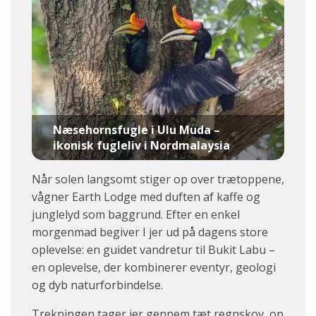
Næsehornsfugle i Ulu Muda –
ikonisk fugleliv i Nordmalaysia
Når solen langsomt stiger op over trætoppene,
vågner Earth Lodge med duften af kaffe og
junglelyd som baggrund. Efter en enkel
morgenmad begiver I jer ud på dagens store
oplevelse: en guidet vandretur til Bukit Labu –
en oplevelse, der kombinerer eventyr, geologi
og dyb naturforbindelse.
Trekningen tager jer gennem tæt regnskov, op