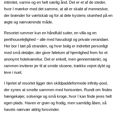
intimitet, varme og en helt særlig ånd. Det er et af de steder,
hvor I mærker med det samme, at alt er skabt af mennesker,
der brænder for værtskab og for at dele kystens skønhed på en
ægte og nærværende måde.
Resortet rummer kun en håndfuld suiter, en villa og en
penthouselejlighed – alle med havudsigt og private verandaer.
Her bor I tæt på stranden, og hver bolig er indrettet personligt
med små detaljer, der giver følelsen af hjemlighed frem for et
anonymt hotelværelse. Det er enkelt, men gennemtænkt, og
rammen inviterer jer til at smide skoene, trække vejret dybt og
leve i nuet.
I hjertet af resortet ligger den skildpaddeformede
infinity
-pool,
der synes at smelte sammen med horisonten. Rundt om findes
hængekøjer, solsenge og små kroge, hvor I kan finde jeres helt
egen plads. Haven er grøn og frodig, men samtidig åben, så
havets nærvær aldrig forsvinder.