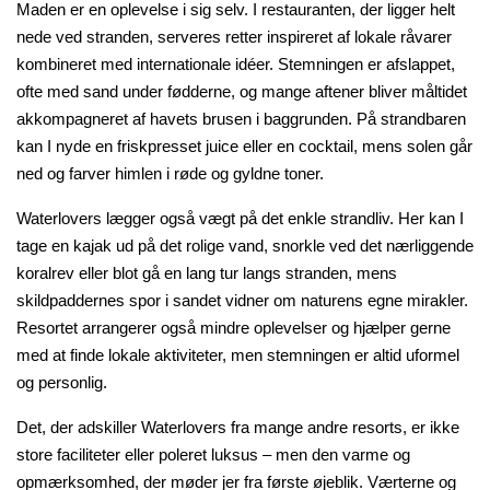
Maden er en oplevelse i sig selv. I restauranten, der ligger helt
nede ved stranden, serveres retter inspireret af lokale råvarer
kombineret med internationale idéer. Stemningen er afslappet,
ofte med sand under fødderne, og mange aftener bliver måltidet
akkompagneret af havets
brusen
i baggrunden. På strandbaren
kan I nyde en friskpresset juice eller en cocktail, mens solen går
ned og farver himlen i røde og gyldne toner.
Waterlovers
lægger også vægt på det enkle strandliv. Her kan I
tage en kajak ud på det rolige vand, snorkle ved det nærliggende
koralrev eller blot gå en lang tur langs stranden, mens
skildpaddernes spor i sandet vidner om naturens egne mirakler.
Resortet arrangerer også mindre oplevelser og hjælper gerne
med at finde lokale aktiviteter, men stemningen er altid uformel
og personlig.
Det, der adskiller
Waterlovers
fra mange andre resorts, er ikke
store faciliteter eller poleret luksus – men den varme og
opmærksomhed, der møder jer fra første øjeblik. Værterne og