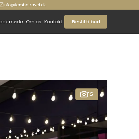
info@tembotravel.dk
ook møde
Om os
Kontakt
Bestil tilbud
15