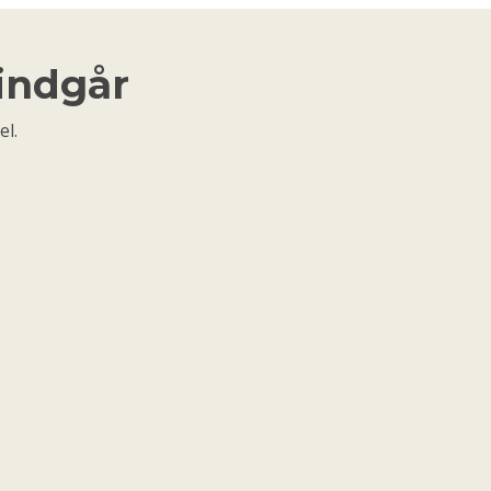
 indgår
el.