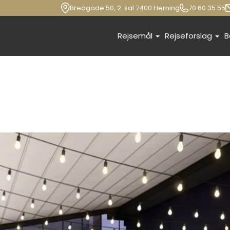
Bredgade 50, 2. sal 7400 Herning
70 60 35 55
Rejsemål
Rejseforslag
B