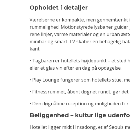
Opholdet i detaljer
Værelserne er kompakte, men gennemtænkt ind
rummelighed. Motionstyrede lysbaner guider je
rene linjer, varme materialer og en urban æste
minibar og smart-TV skaber en behagelig bala
kant
• Tagbaren er hotellets højdepunkt – et sted 
eller et glas vin efter en dag på opdagelse.
• Play Lounge fungerer som hotellets stue, med
• Fitnessrummet, åbent døgnet rundt, gør det 
• Den døgnåbne reception og muligheden for pri
Beliggenhed – kultur lige udenfo
Hotellet ligger midt i Insadong, et af Seouls 