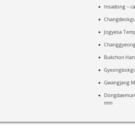
Insadong – ca
Changdeokgun
Jogyesa Templ
Changgyeongg
Bukchon Hanok
Gyeongbokgun
Gwangjang Mar
Dongdaemun D
min