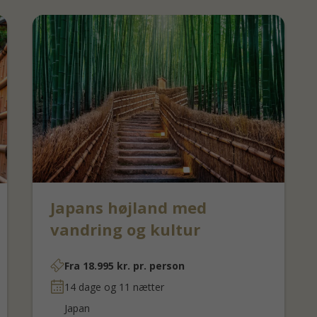
Japans højland med
vandring og kultur
Fra
18.995
kr.
pr. person
14 dage og 11 nætter
Japan