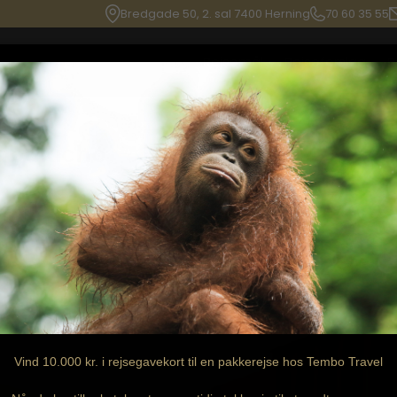
Bredgade 50, 2. sal 7400 Herning
70 60 35 55
Rejsemål
Rejseforslag
B
Kabukicho
Vind 10.000 kr. i rejsegavekort til en pakkerejse hos Tembo Travel