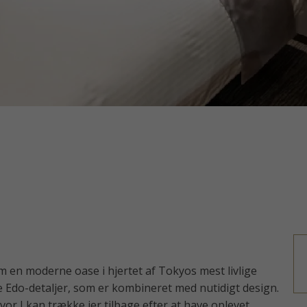
 en moderne oase i hjertet af Tokyos mest livlige
ke Edo-detaljer, som er kombineret med nutidigt design.
vor I kan trække jer tilbage efter at have oplevet