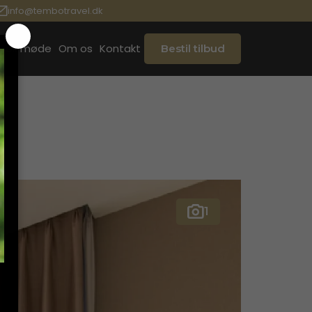
info@tembotravel.dk
ook møde
Om os
Kontakt
Bestil tilbud
1