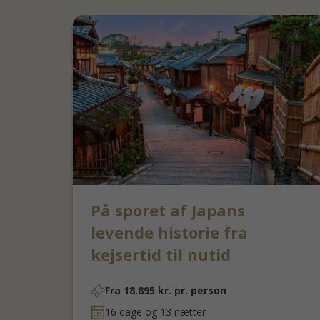
På sporet af Japans
levende historie fra
kejsertid til nutid
Fra
18.895
kr.
pr. person
16 dage og 13 nætter