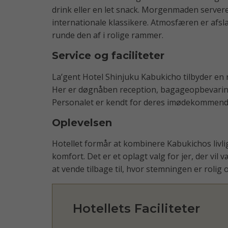
drink eller en let snack. Morgenmaden server
internationale klassikere. Atmosfæren er afsla
runde den af i rolige rammer.
Service og faciliteter
La’gent Hotel Shinjuku Kabukicho tilbyder en 
Her er døgnåben reception, bagageopbevaring, 
Personalet er kendt for deres imødekommend
Oplevelsen
Hotellet formår at kombinere Kabukichos livl
komfort. Det er et oplagt valg for jer, der vil
at vende tilbage til, hvor stemningen er roli
Hotellets Faciliteter