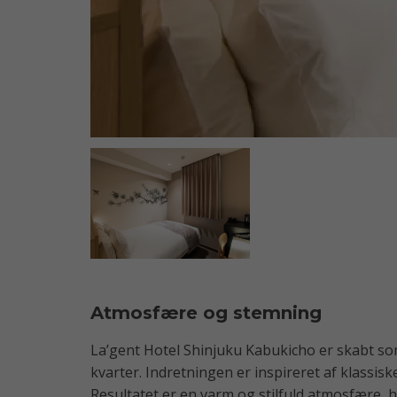
Atmosfære og stemning
La’gent Hotel Shinjuku Kabukicho er skabt som
kvarter. Indretningen er inspireret af klassis
Resultatet er en varm og stilfuld atmosfære, h