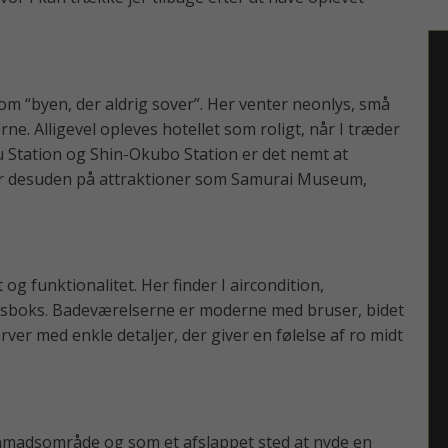
om “byen, der aldrig sover”. Her venter neonlys, små
ne. Alligevel opleves hotellet som roligt, når I træder
u Station og Shin-Okubo Station er det nemt at
r desuden på attraktioner som Samurai Museum,
g funktionalitet. Her finder I aircondition,
edsboks. Badeværelserne er moderne med bruser, bidet
ver med enkle detaljer, der giver en følelse af ro midt
nmadsområde og som et afslappet sted at nyde en