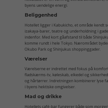
byens uendelige energi.
Beliggenhed
Hotellet ligger i Kabukicho, et område kendt s
izakaya-barer, teatre og underholdning i gader
indenfor. Med kort gåafstand til både Shinjuk
komme rundt i hele Tokyo. Nærområdet byde
Okubo Park og Shinjukus shoppinggader.
Værelser
Værelserne er indrettet med fokus på komfort o
fladskærms-tv, køleskab, elkedel og sikkerh
og hårtørrer. Indretningen kombinerer lyse far
i byens hektiske omgivelser.
Mad og drikke
Hotellets café-bar fungerer både som morge