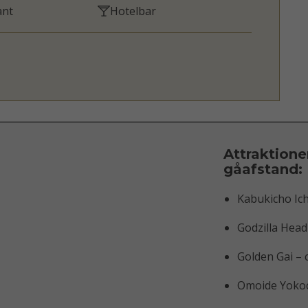
ant
Hotelbar
Attraktione
gåafstand:
Kabukicho Ich
Godzilla Head 
Golden Gai – c
Omoide Yokoch