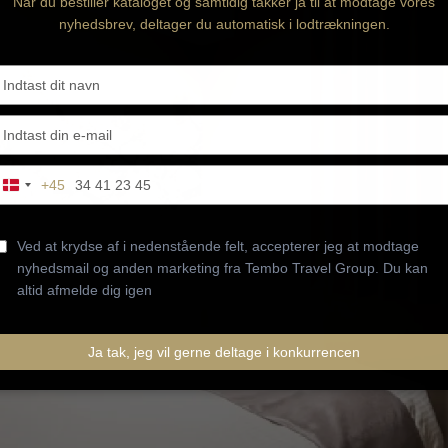
Når du bestiller kataloget og samtidig takker ja til at modtage vores
nyhedsbrev, deltager du automatisk i lodtrækningen.
Type
your
name
Type
your
email
Type
+45
Denmark
our
+45
phone
number
Ved at krydse af i nedenstående felt, accepterer jeg at modtage
nyhedsmail og anden marketing fra Tembo Travel Group. Du kan
altid afmelde dig igen
Ja tak, jeg vil gerne deltage i konkurrencen