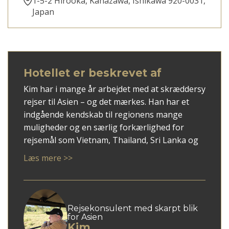
1-5-2 Hirooka, Kanazawa, Ishikawa 920-0031,
Japan
Hotellet er beskrevet af
Kim har i mange år arbejdet med at skræddersy
rejser til Asien – og det mærkes. Han har et
indgående kendskab til regionens mange
muligheder og en særlig forkærlighed for
rejsemål som Vietnam, Thailand, Sri Lanka og
ikke mindst
Japan
.
Læs mere >>
Med Kim som rådgiver får du en personlig
tilgang, hvor dine ønsker mødes med faglig
indsigt og overblik. Han er god til at spotte,
hvad der giver mening for netop dig – uanset
Rejsekonsulent med skarpt blik
for Asien
om du søger autentiske oplevelser, høj
Kim