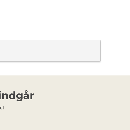
 indgår
el.