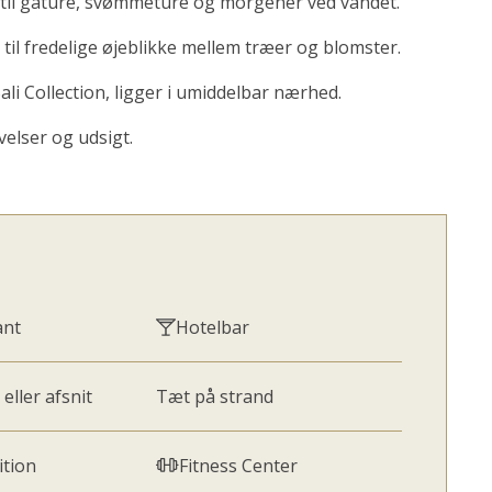
t til gåture, svømmeture og morgener ved vandet.
il fredelige øjeblikke mellem træer og blomster.
i Collection, ligger i umiddelbar nærhed.
velser og udsigt.
ant
Hotelbar
eller afsnit
Tæt på strand
ition
Fitness Center