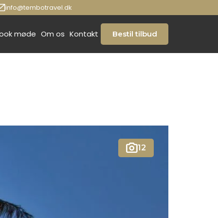
info@tembotravel.dk
ook møde
Om os
Kontakt
Bestil tilbud
12