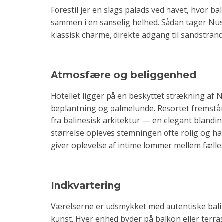
Forestil jer en slags palads ved havet, hvor ba
sammen i en sanselig helhed. Sådan tager Nu
klassisk charme, direkte adgang til sandstrand 
Atmosfære og beliggenhed
Hotellet ligger på en beskyttet strækning af 
beplantning og palmelunde. Resortet fremstå
fra balinesisk arkitektur — en elegant blanding
størrelse opleves stemningen ofte rolig og h
giver oplevelse af intime lommer mellem fæl
Indkvartering
Værelserne er udsmykket med autentiske balin
kunst. Hver enhed byder på balkon eller terras