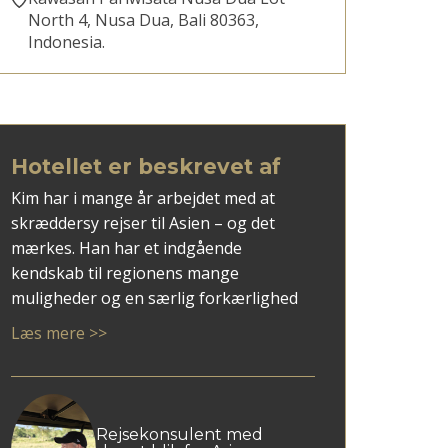
North 4, Nusa Dua, Bali 80363,
Indonesia.
Hotellet er beskrevet af
Kim har i mange år arbejdet med at
skræddersy rejser til Asien – og det
mærkes. Han har et indgående
kendskab til regionens mange
muligheder og en særlig forkærlighed
for rejsemål som Vietnam, Thailand, Sri
Læs mere >>
Lanka og ikke mindst Japan.
Med Kim som rådgiver får du en
personlig tilgang, hvor dine ønsker
mødes med faglig indsigt og overblik.
Rejsekonsulent med