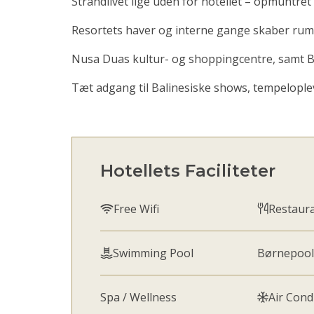
Strandlivet lige uden for hotellet – opmuntre
Resortets haver og interne gange skaber rum t
Nusa Duas kultur- og shoppingcentre, samt Bal
Tæt adgang til Balinesiske shows, tempelople
Hotellets Faciliteter
Free Wifi
Restaur
Swimming Pool
Børnepool 
Spa / Wellness
Air Cond