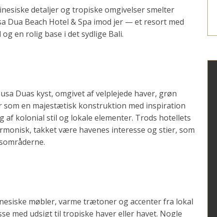
linesiske detaljer og tropiske omgivelser smelter
sa Dua Beach Hotel & Spa imod jer — et resort med
og en rolig base i det sydlige Bali.
Nusa Duas kyst, omgivet af velplejede haver, grøn
r som en majestætisk konstruktion med inspiration
 af kolonial stil og lokale elementer. Trods hotellets
armonisk, takket være havenes interesse og stier, som
lesområderne.
esiske møbler, varme trætoner og accenter fra lokal
se med udsigt til tropiske haver eller havet. Nogle