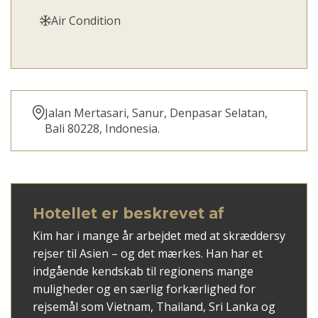
Air Condition
Jalan Mertasari, Sanur, Denpasar Selatan,
Bali 80228, Indonesia.
Hotellet er beskrevet af
Kim har i mange år arbejdet med at skræddersy
rejser til Asien – og det mærkes. Han har et
indgående kendskab til regionens mange
muligheder og en særlig forkærlighed for
rejsemål som Vietnam, Thailand, Sri Lanka og