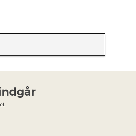
 indgår
el.