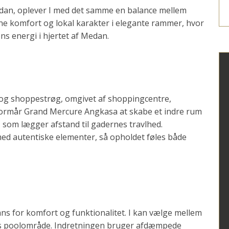
dan, oplever I med det samme en balance mellem
e komfort og lokal karakter i elegante rammer, hvor
ns energi i hjertet af Medan.
- og shoppestrøg, omgivet af shoppingcentre,
l formår Grand Mercure Angkasa at skabe et indre rum
, som lægger afstand til gadernes travlhed.
ed autentiske elementer, så opholdet føles både
s for komfort og funktionalitet. I kan vælge mellem
ets poolområde. Indretningen bruger afdæmpede