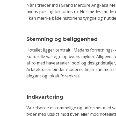
Når I træder ind i Grand Mercure Angkasa Me
byens puls og luksuriøs ro. Her mødes modern
I kan mærke både historiens tyngde og nutide
Stemning og beliggenhed
Hotellet ligger centralt i Medans forretnings
kulturelle vartegn og byens mylder. Alligeve
af ro med havearealer, pool og designdetaljer
Arkitekturen binder moderne linjer sammen m
elegant og lokalt forankret.
Indkvartering
Værelserne er rummelige og udformet med san
typer med udsigt mod byen eller mod hotell