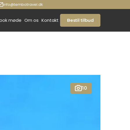
info@tembotravel.dk
ook møde
Om os
Kontakt
Bestil tilbud
10