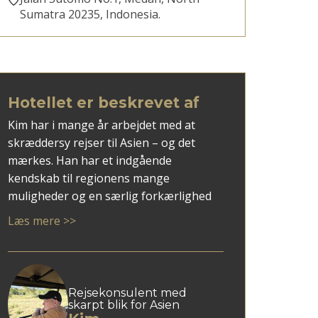
Sumatra 20235, Indonesia.
Hotellet er beskrevet af
Kim har i mange år arbejdet med at
skræddersy rejser til Asien – og det
mærkes. Han har et indgående
kendskab til regionens mange
muligheder og en særlig forkærlighed
for rejsemål som Vietnam, Thailand, Sri
Læs mere >>
Lanka og ikke mindst Japan.
Med Kim som rådgiver får du en
personlig tilgang, hvor dine ønsker
mødes med faglig indsigt og overblik.
Rejsekonsulent med
skarpt blik for Asien
Han er god til at spotte, hvad der giver