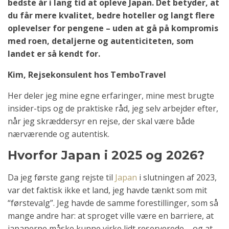
bedste år i lang tid at opleve Japan. Det betyder, at
du får mere kvalitet, bedre hoteller og langt flere
oplevelser for pengene – uden at gå på kompromis
med roen, detaljerne og autenticiteten, som
landet er så kendt for.
Kim, Rejsekonsulent hos TemboTravel
Her deler jeg mine egne erfaringer, mine mest brugte
insider-tips og de praktiske råd, jeg selv arbejder efter,
når jeg skræddersyr en rejse, der skal være både
nærværende og autentisk.
Hvorfor Japan i 2025 og 2026?
Da jeg første gang rejste til
Japan
i slutningen af 2023,
var det faktisk ikke et land, jeg havde tænkt som mit
“førstevalg”. Jeg havde de samme forestillinger, som så
mange andre har: at sproget ville være en barriere, at
japanerne måske kunne virke lidt reserverede – og at