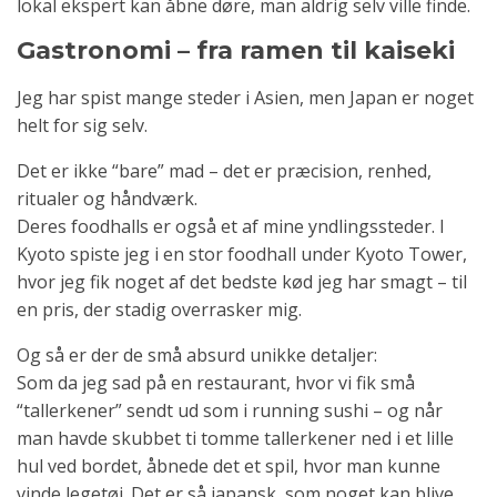
lokal ekspert kan åbne døre, man aldrig selv ville finde.
Gastronomi – fra ramen til kaiseki
Jeg har spist mange steder i Asien, men Japan er noget
helt for sig selv.
Det er ikke “bare” mad – det er præcision, renhed,
ritualer og håndværk.
Deres foodhalls er også et af mine yndlingssteder. I
Kyoto spiste jeg i en stor foodhall under Kyoto Tower,
hvor jeg fik noget af det bedste kød jeg har smagt – til
en pris, der stadig overrasker mig.
Og så er der de små absurd unikke detaljer:
Som da jeg sad på en restaurant, hvor vi fik små
“tallerkener” sendt ud som i running sushi – og når
man havde skubbet ti tomme tallerkener ned i et lille
hul ved bordet, åbnede det et spil, hvor man kunne
vinde legetøj. Det er så japansk, som noget kan blive.