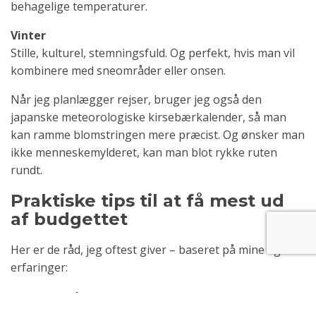
behagelige temperaturer.
Vinter
Stille, kulturel, stemningsfuld. Og perfekt, hvis man vil
kombinere med sneområder eller onsen.
Når jeg planlægger rejser, bruger jeg også den
japanske meteorologiske kirsebærkalender, så man
kan ramme blomstringen mere præcist. Og ønsker man
ikke menneskemylderet, kan man blot rykke ruten
rundt.
Praktiske tips til at få mest ud
af budgettet
Her er de råd, jeg oftest giver – baseret på mine egne
erfaringer:
Bo tæt på stationerne.
Tog er nøglen til hele landet. Du vil takke dig selv