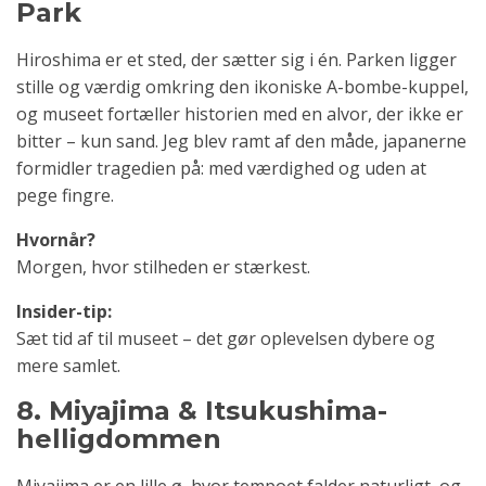
Park
Hiroshima er et sted, der sætter sig i én. Parken ligger
stille og værdig omkring den ikoniske A-bombe-kuppel,
og museet fortæller historien med en alvor, der ikke er
bitter – kun sand. Jeg blev ramt af den måde, japanerne
formidler tragedien på: med værdighed og uden at
pege fingre.
Hvornår?
Morgen, hvor stilheden er stærkest.
Insider-tip:
Sæt tid af til museet – det gør oplevelsen dybere og
mere samlet.
8. Miyajima & Itsukushima-
helligdommen
Miyajima er en lille ø, hvor tempoet falder naturligt, og