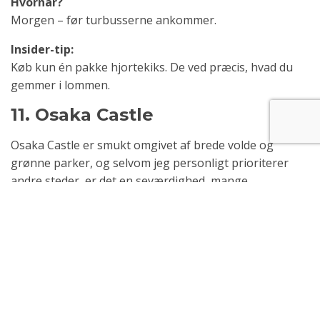
Hvornår?
Morgen – før turbusserne ankommer.
Insider-tip:
Køb kun én pakke hjortekiks. De ved præcis, hvad du
gemmer i lommen.
11. Osaka Castle
Osaka Castle er smukt omgivet af brede volde og
grønne parker, og selvom jeg personligt prioriterer
andre steder, er det en seværdighed, mange
værdsætter for sin historie og de imponerende
omgivelser. Hvis man har brug for et roligt åndehul
midt i en moderne by, er det faktisk perfekt.
Hvornår?
Forår og efterår.
Insider-tip: