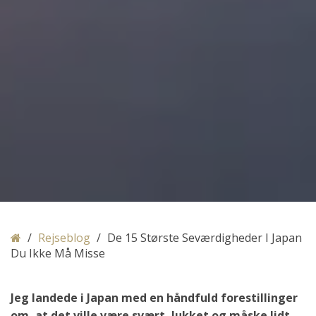
/
Rejseblog
/
De 15 Største Seværdigheder I Japan
Du Ikke Må Misse
Jeg landede i Japan med en håndfuld forestillinger
om, at det ville være svært, lukket og måske lidt