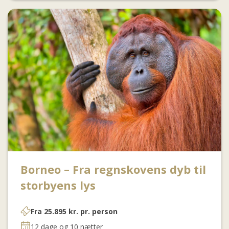
Borneo – Fra regnskovens dyb til
storbyens lys
Fra
25.895
kr.
pr. person
12 dage og 10 nætter