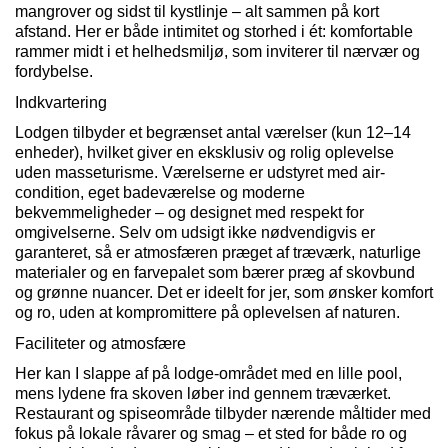
mangrover og sidst til kystlinje – alt sammen på kort
afstand. Her er både intimitet og storhed i ét: komfortable
rammer midt i et helhedsmiljø, som inviterer til nærvær og
fordybelse.
Indkvartering
Lodgen
tilbyder et begrænset antal værelser (kun 12–14
enheder), hvilket giver en eksklusiv og rolig oplevelse
uden masseturisme. Værelserne er udstyret med
air-
condition
, eget badeværelse og moderne
bekvemmeligheder – og designet med respekt for
omgivelserne. Selv om udsigt ikke nødvendigvis er
garanteret, så er atmosfæren præget af træværk, naturlige
materialer og en farvepalet som bærer præg af skovbund
og grønne nuancer. Det er ideelt for jer, som ønsker komfort
og ro, uden at kompromittere på oplevelsen af naturen.
Faciliteter og atmosfære
Her kan I slappe af på
lodge
-området med en lille pool,
mens lydene fra skoven løber ind gennem træværket.
Restaurant og spiseområde tilbyder nærende måltider med
fokus på lokale råvarer og smag – et sted for både ro og