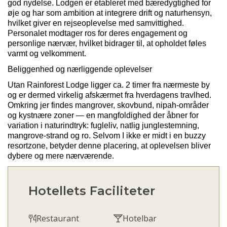
god nydelse.
Lodgen
er etableret med bæredygtighed for
øje og har som ambition at integrere drift og naturhensyn,
hvilket giver en rejseoplevelse med samvittighed.
Personalet modtager ros for deres engagement og
personlige nærvær, hvilket bidrager til, at opholdet føles
varmt og velkomment.
Beliggenhed og nærliggende oplevelser
Utan
Rainforest Lodge ligger ca. 2 timer fra nærmeste by
og er dermed virkelig afskærmet fra hverdagens travlhed.
Omkring jer findes mangrover, skovbund,
nipah
-områder
og kystnære zoner — en mangfoldighed der åbner for
variation i naturindtryk: fugleliv, natlig junglestemning,
mangrove-strand og ro. Selvom I ikke er midt i en
buzzy
resortzone, betyder denne placering, at oplevelsen bliver
dybere og mere nærværende.
Hotellets Faciliteter
Restaurant
Hotelbar