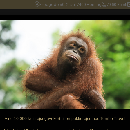
Bredgade 50, 2. sal 7400 Herning
70 60 35 55
Rejsemål
Rejseforslag
B
Vind 10.000 kr. i rejsegavekort til en pakkerejse hos Tembo Travel