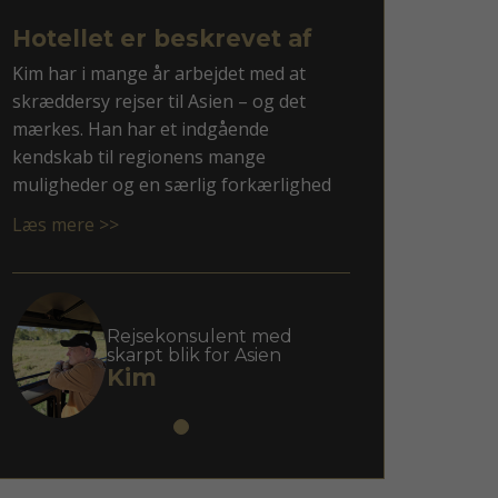
Hotellet er beskrevet af
Kim har i mange år arbejdet med at
skræddersy rejser til Asien – og det
mærkes. Han har et indgående
kendskab til regionens mange
muligheder og en særlig forkærlighed
for rejsemål som Vietnam, Thailand, Sri
Læs mere >>
Lanka og ikke mindst Japan.
Med Kim som rådgiver får du en
personlig tilgang, hvor dine ønsker
mødes med faglig indsigt og overblik.
Rejsekonsulent med
skarpt blik for Asien
Han er god til at spotte, hvad der giver
Kim
mening for netop dig – uanset om du
søger autentiske oplevelser, høj
komfort eller en blanding af begge dele.