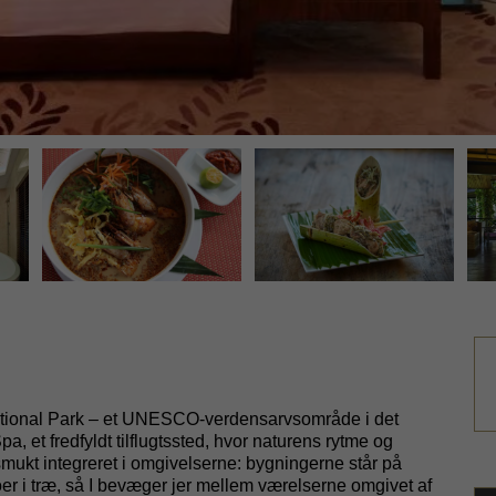
ional Park – et UNESCO-verdensarvsområde i det
a, et fredfyldt tilflugtssted, hvor naturens rytme og
mukt integreret i omgivelserne: bygningerne står på
er i træ, så I bevæger jer mellem værelserne omgivet af