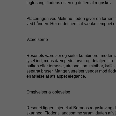
fuglesang, flodens rislen og duften af regnskov.
Placeringen ved
Melinau
-floden giver en fornem
ved hånden. Her er det nemt at sænke tempoet og 
Værelserne
Resortets værelser og suiter kombinerer moderne 
lyset ind, mens dæmpede farver og detaljer i træ
balkon eller terrasse, aircondition, minibar, ka
separat bruser. Mange værelser vender mod floden 
en følelse af afslappet elegance.
Omgivelser & oplevelse
Resortet ligger i hjertet af Borneos regnskov og 
skønhed. Flodens langsomme strøm, duften af våd