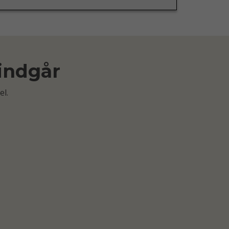
 indgår
el.