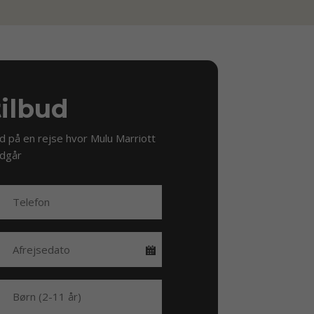
tilbud
ud på en rejse hvor Mulu Marriott
ndgår