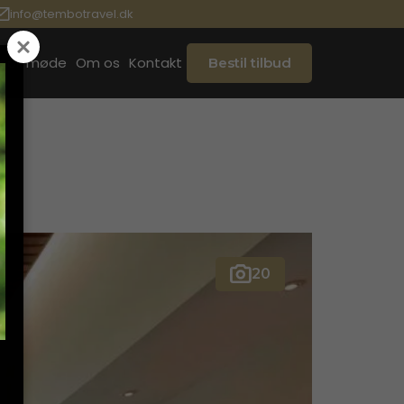
info@tembotravel.dk
ook møde
Om os
Kontakt
Bestil tilbud
20