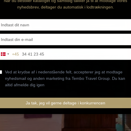
Når du bestiller kataloget og samtidig takker ja til at modtage vores
nyhedsbrev, deltager du automatisk i lodtrækningen.
Type
your
name
Type
your
email
Type
+45
Denmark
our
+45
phone
number
Ved at krydse af i nedenstående felt, accepterer jeg at modtage
nyhedsmail og anden marketing fra Tembo Travel Group. Du kan
altid afmelde dig igen
Ja tak, jeg vil gerne deltage i konkurrencen