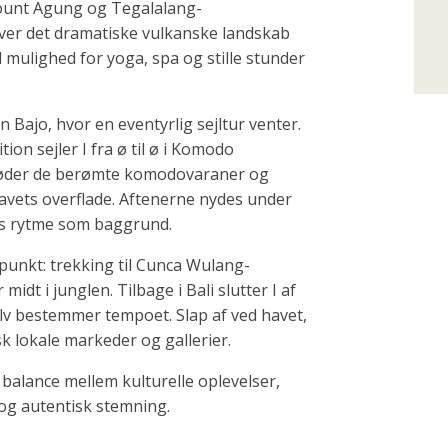
ount Agung og Tegalalang-
over det dramatiske vulkanske landskab
 mulighed for yoga, spa og stille stunder
 Bajo, hvor en eventyrlig sejltur venter.
on sejler I fra ø til ø i Komodo
, møder de berømte komodovaraner og
avets overflade. Aftenerne nydes under
es rytme som baggrund.
punkt: trekking til Cunca Wulang-
midt i junglen. Tilbage i Bali slutter I af
elv bestemmer tempoet. Slap af ved havet,
sk lokale markeder og gallerier.
e balance mellem kulturelle oplevelser,
 og autentisk stemning.