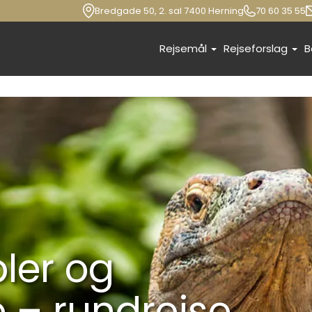
Bredgade 50, 2. sal 7400 Herning
70 60 35 55
Rejsemål
Rejseforslag
B
ler og
 – rundrejse