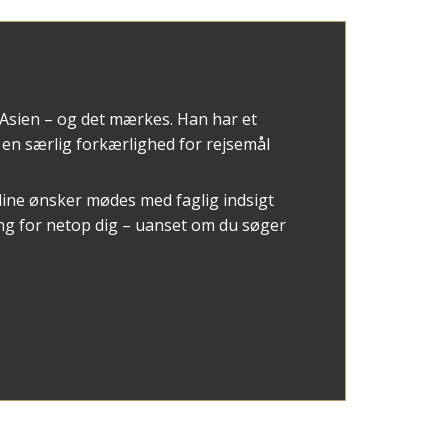
 Asien – og det mærkes. Han har et
en særlig forkærlighed for rejsemål
dine ønsker mødes med faglig indsigt
ning for netop dig – uanset om du søger
egge dele.