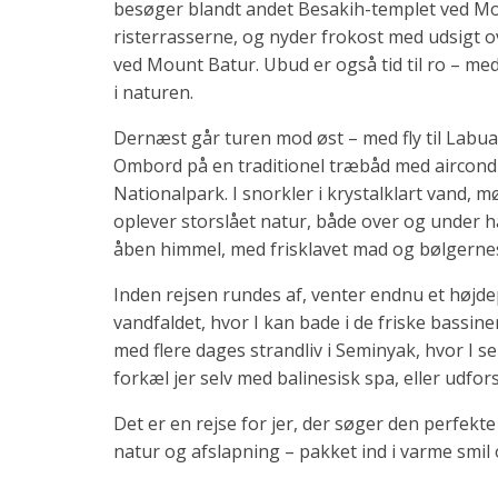
besøger blandt andet Besakih-templet ved M
risterrasserne, og nyder frokost med udsigt 
ved Mount Batur. Ubud er også tid til ro – med
i naturen.
Dernæst går turen mod øst – med fly til Labuan
Ombord på en traditionel træbåd med airconditi
Nationalpark. I snorkler i krystalklart vand
oplever storslået natur, både over og under h
åben himmel, med frisklavet mad og bølgern
Inden rejsen rundes af, venter endnu et højde
vandfaldet, hvor I kan bade i de friske bassiner 
med flere dages strandliv i Seminyak, hvor I s
forkæl jer selv med balinesisk spa, eller udfor
Det er en rejse for jer, der søger den perfekt
natur og afslapning – pakket ind i varme smil