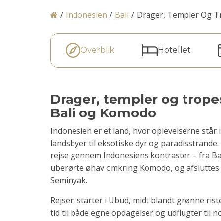
/
Indonesien
/
Bali
/
Drager, Templer Og Tr
Overblik
Hotellet
Drager, templer og tropes
Bali og Komodo
Indonesien er et land, hvor oplevelserne står i
landsbyer til eksotiske dyr og paradisstrande
rejse gennem Indonesiens kontraster – fra Balis
uberørte øhav omkring Komodo, og afsluttes 
Seminyak.
Rejsen starter i Ubud, midt blandt grønne rist
tid til både egne opdagelser og udflugter til n