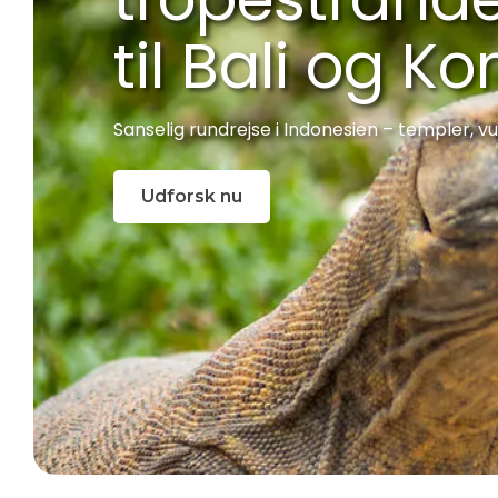
til Bali og 
Sanselig rundrejse i Indonesien – templer, v
Udforsk nu