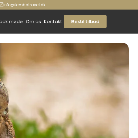
info@tembotravel.dk
ook møde
Om os
Kontakt
Bestil tilbud