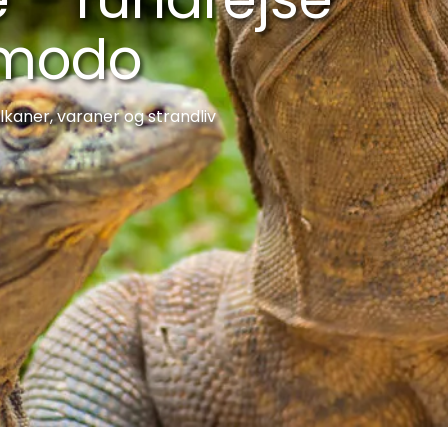
Komodo
ulkaner, varaner og strandliv