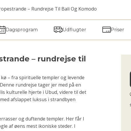
opestrande – Rundrejse Til Bali Og Komodo
Dagsprogram
Udflugter
Priser
trande – rundrejse til
 kø – fra spirituelle templer og levende
. Denne rundrejse tager jer med på en
 kulturelle hjerte i Ubud, videre til det
med afslappet luksus i strandbyen
errasser og duftende templer. Her får I
ogle af øens mest ikoniske steder. I