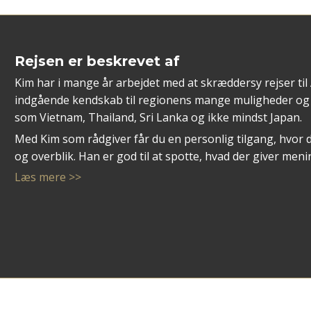
Rejsen er beskrevet af
Kim har i mange år arbejdet med at skræddersy rejser til
indgående kendskab til regionens mange muligheder og 
som Vietnam, Thailand, Sri Lanka og ikke mindst Japan.
Med Kim som rådgiver får du en personlig tilgang, hvor 
og overblik. Han er god til at spotte, hvad der giver me
autentiske oplevelser, høj komfort eller en blanding af b
Læs mere >>