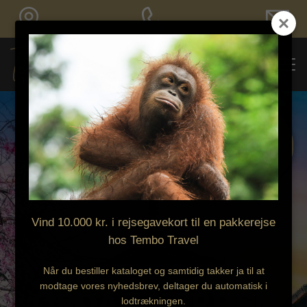
Bestil tilbud
Pakkerejser er jeres sikkerhed
Fast pris ved
Sikre mellemlandinger inkluderet
bestilling
Vind 10.000 kr. i rejsegavekort til en pakkerejse
hos Tembo Travel
Når du bestiller kataloget og samtidig takker ja til at
OPDAG VERDEN
modtage vores nyhedsbrev, deltager du automatisk i
lodtrækningen.